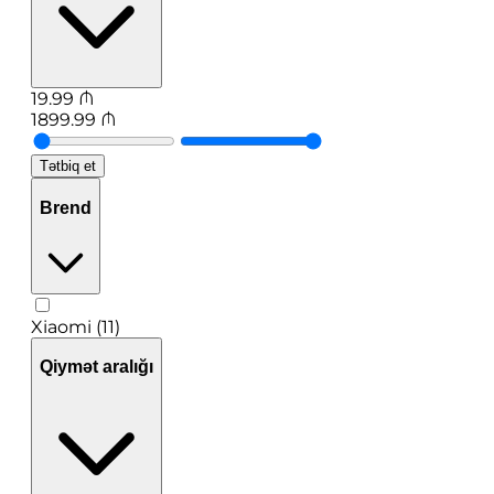
19.99
₼
1899.99
₼
Tətbiq et
Brend
Xiaomi (11)
Qiymət aralığı