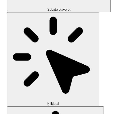
Səbətə əlavə et
Kliklə-al