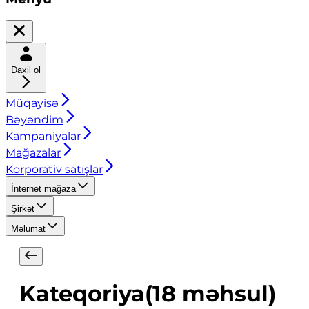
Daxil ol
Müqayisə
Bəyəndim
Kampaniyalar
Mağazalar
Korporativ satışlar
İnternet mağaza
Şirkət
Məlumat
Kateqoriya
(
18
məhsul
)