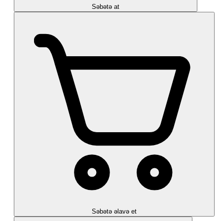
Səbətə at
Səbətə əlavə et