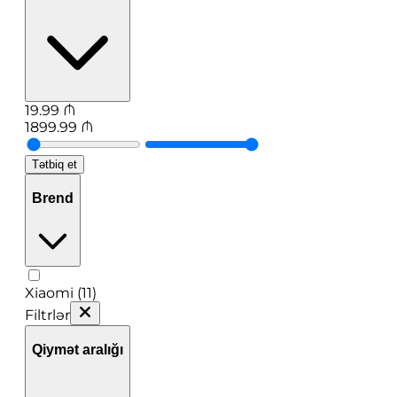
19.99
₼
1899.99
₼
Tətbiq et
Brend
Xiaomi (11)
Filtrlər
Qiymət aralığı