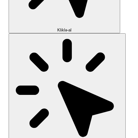
Kliklə-al