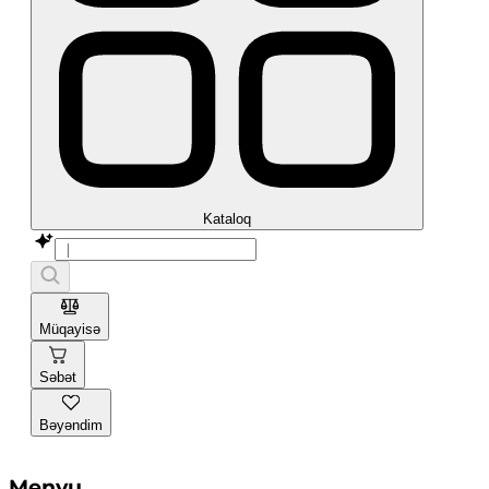
Kataloq
Müqayisə
Səbət
Bəyəndim
Menyu