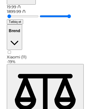
19.99
₼
1899.99
₼
Tətbiq et
Brend
Xiaomi (11)
-19%