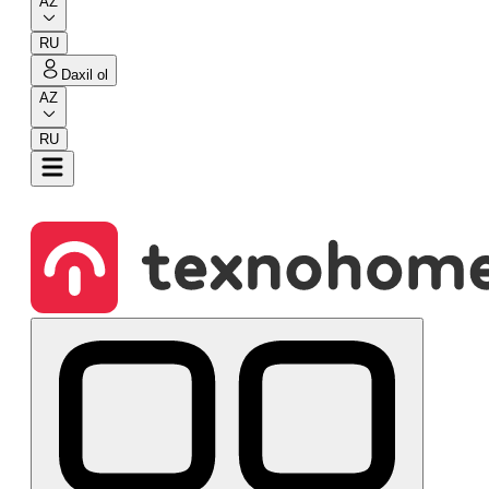
AZ
RU
Daxil ol
AZ
RU