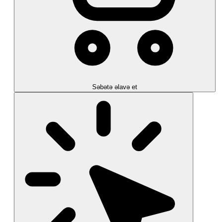
Səbətə əlavə et