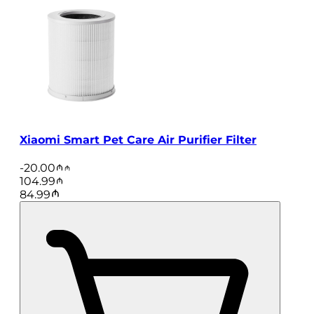
Xiaomi Smart Pet Care Air Purifier Filter
-
20.00
104.99
84.99