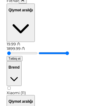
Filtrlər
Qiymət aralığı
19.99
₼
1899.99
₼
Tətbiq et
Brend
Xiaomi (11)
Qiymət aralığı