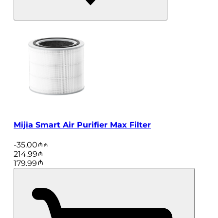
Mijia Smart Air Purifier Max Filter
-
35.00
214.99
179.99