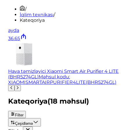
/
İqlim texnikası
/
Kateqoriya
ayda
36
.
65
Hava təmizləyici Xiaomi Smart Air Purifier 4 LITE
(BHR5274GL)
Məhsul kodu:
XIAOMISMARTAIRPURIFIER4LITE(BHR5274GL)
Kateqoriya
(
18
məhsul
)
Filter
Çeşidləmə