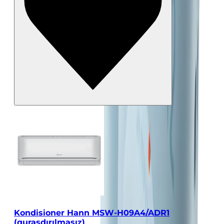
Kondisioner Hann MSW-H09A4/ADR1
(quraşdırılmasız)