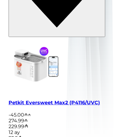
Petkit Eversweet Max2 (P4116/UVC)
-
45.00
274.99
229.99
12
ay