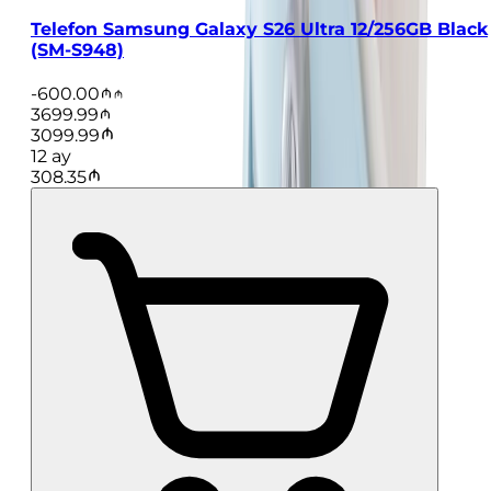
Telefon Samsung Galaxy S26 Ultra 12/256GB Black
(SM-S948)
-
600.00
3699.99
3099.99
12
ay
308.35