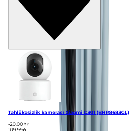
Təhlükəsizlik kamerası Xiaomi C301 (BHR8683GL)
-
20.00
109.99