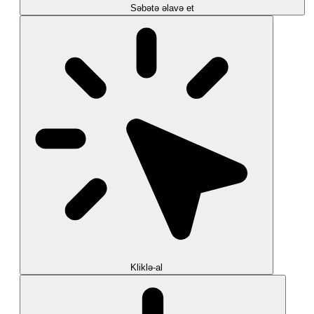
Səbətə əlavə et
Kliklə-al