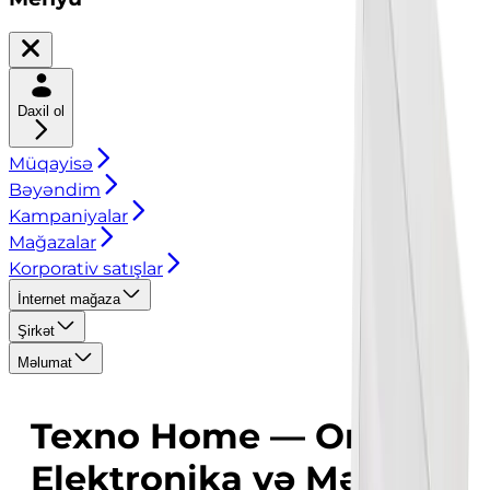
Daxil ol
Müqayisə
Bəyəndim
Kampaniyalar
Mağazalar
Korporativ satışlar
İnternet mağaza
Şirkət
Məlumat
Texno Home — Onlayn
Elektronika və Məişət