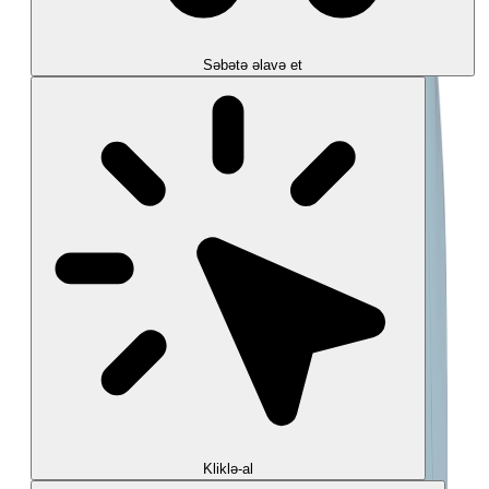
Səbətə əlavə et
Kliklə-al