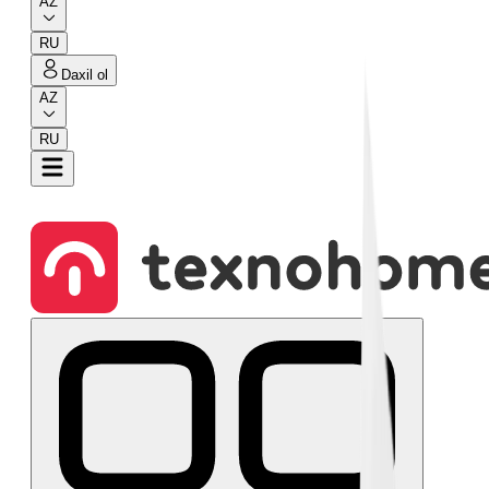
AZ
RU
Daxil ol
AZ
RU