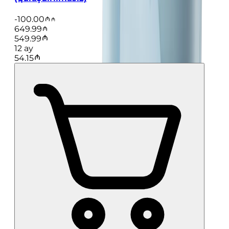
-
100.00
649.99
549.99
12
ay
54.15