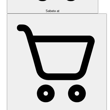
Səbətə at