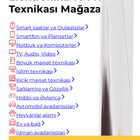
Texnikası Mağazası
Smart saatlar və Qulaqlıqlar
Smartfon və Planşetlər
Notbuk və Kompüterlər
TV, Audio, Video
Böyük məişət texnikası
İqlim texnikası
Kiçik məişət texnikası
Sağlamlıq və Gözəllik
Hobbi və Əyləncə
Avtomobil avadanlıqları
Heyvanlar aləmi
Ev və bağ
İdman avadanlıqları