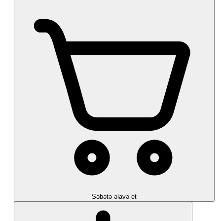
Səbətə əlavə et