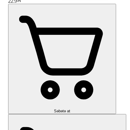
22.9
Səbətə at