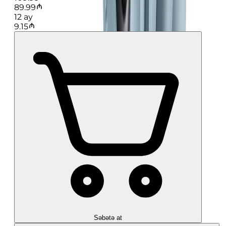
89.99
12
ay
9.15
Səbətə at