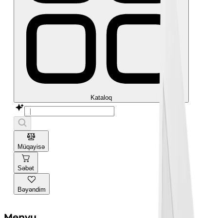
Kataloq
Müqayisə
Səbət
Bəyəndim
Menyu