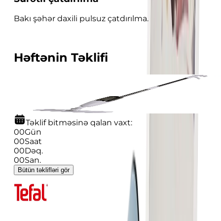
Bakı şəhər daxili pulsuz çatdırılma.
Həftənin Təklifi
-
40
%
Sprey Mop Deerma TB500
49.99
29.99
Təklif bitməsinə qalan vaxt:
00
Gün
00
Saat
00
Dəq.
00
San.
Bütün təklifləri gör