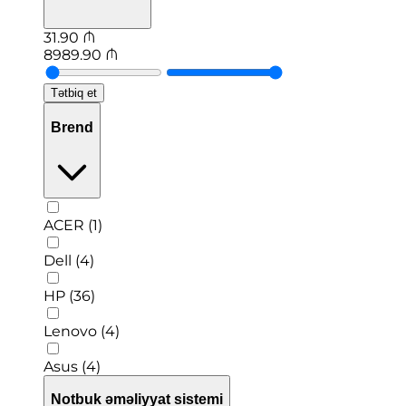
31.90
₼
8989.90
₼
Tətbiq et
Brend
ACER (1)
Dell (4)
HP (36)
Lenovo (4)
Asus (4)
Notbuk əməliyyat sistemi