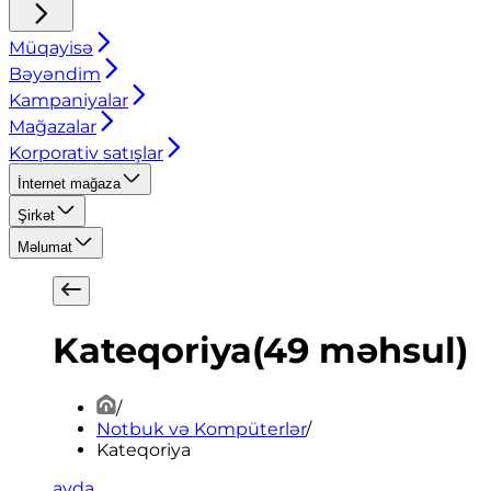
Müqayisə
Bəyəndim
Kampaniyalar
Mağazalar
Korporativ satışlar
İnternet mağaza
Şirkət
Məlumat
Kateqoriya
(
49
məhsul
)
/
Notbuk və Kompüterlər
/
Kateqoriya
ayda