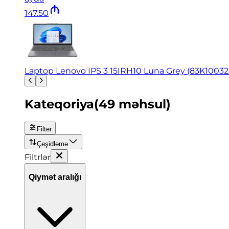
147
.
50
Laptop Lenovo IPS 3 15IRH10 Luna Grey (83K1003
Kateqoriya
(
49
məhsul
)
Filter
Çeşidləmə
Filtrlər
Qiymət aralığı