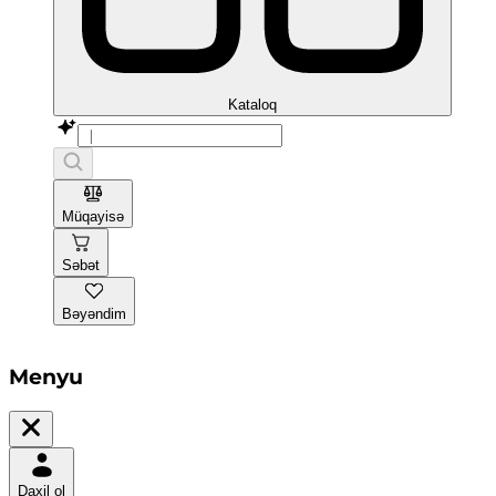
Kataloq
Müqayisə
Səbət
Bəyəndim
Menyu
Daxil ol