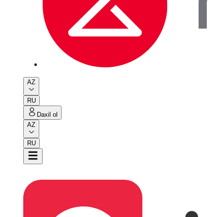
AZ
RU
Daxil ol
AZ
RU