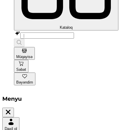
Kataloq
Müqayisə
Səbət
Bəyəndim
Menyu
Daxil ol