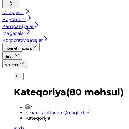
Müqayisə
Bəyəndim
Kampaniyalar
Mağazalar
Korporativ satışlar
İnternet mağaza
Şirkət
Məlumat
Kateqoriya
(
80
məhsul
)
/
Smart saatlar və Qulaqlıqlar
/
Kateqoriya
ayda