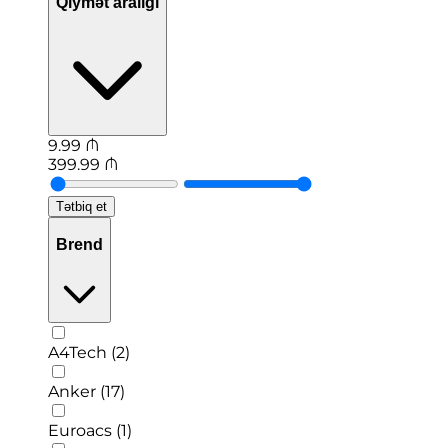
Qiymət aralığı
9.99
₼
399.99
₼
Tətbiq et
Brend
A4Tech (2)
Anker (17)
Euroacs (1)