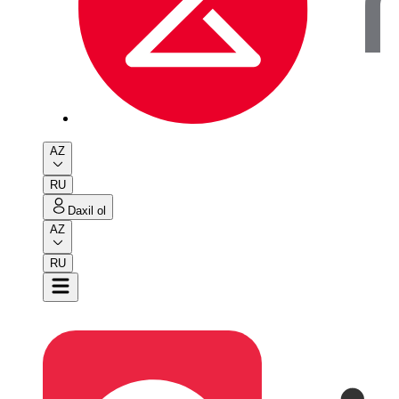
AZ
RU
Daxil ol
AZ
RU