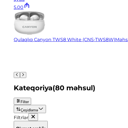
5
.
00
Qulaqlıq Canyon TWS8 White (CNS-TWS8W)
Məhs
Kateqoriya
(
80
məhsul
)
Filter
Çeşidləmə
Filtrlər