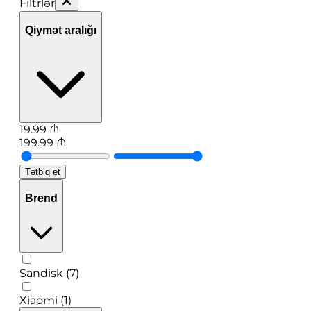
Filtrlər
Qiymət aralığı
19.99
₼
199.99
₼
Tətbiq et
Brend
Sandisk (7)
Xiaomi (1)