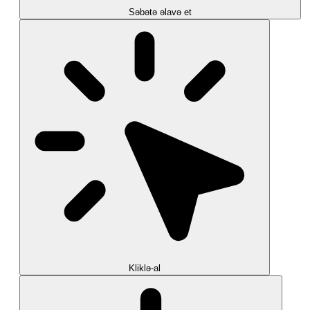
Səbətə əlavə et
Kliklə-al