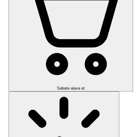
Səbətə əlavə et