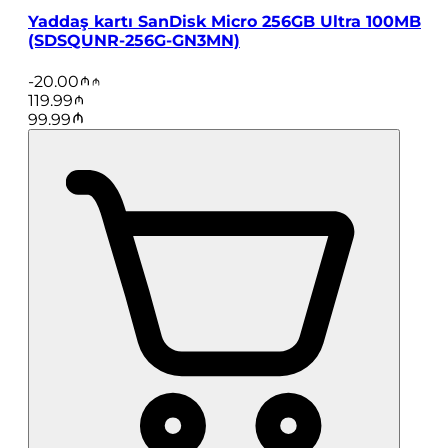
Yaddaş kartı SanDisk Micro 256GB Ultra 100MB
(SDSQUNR-256G-GN3MN)
-
20.00
119.99
99.99