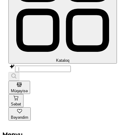
Kataloq
Müqayisə
Səbət
Bəyəndim
Menyu