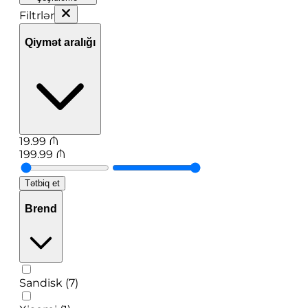
Filtrlər
Qiymət aralığı
19.99
₼
199.99
₼
Tətbiq et
Brend
Sandisk (7)