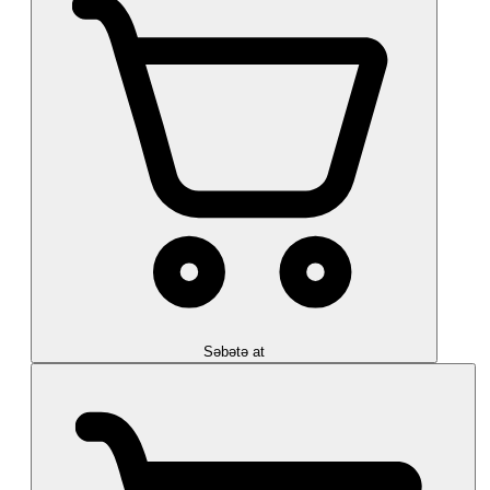
Səbətə at