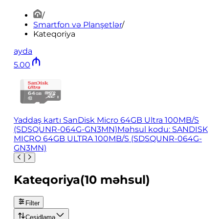
/
Smartfon və Planşetlər
/
Kateqoriya
ayda
5
.
00
Yaddaş kartı SanDisk Micro 64GB Ultra 100MB/S
(SDSQUNR-064G-GN3MN)
Məhsul kodu: SANDISK
MICRO 64GB ULTRA 100MB/S (SDSQUNR-064G-
GN3MN)
Kateqoriya
(
10
məhsul
)
Filter
Çeşidləmə