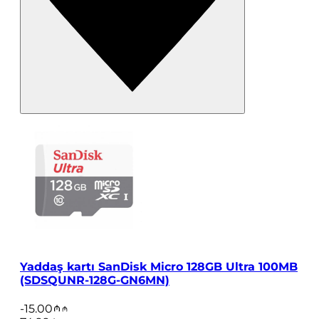
Yaddaş kartı SanDisk Micro 128GB Ultra 100MB
(SDSQUNR-128G-GN6MN)
-
15.00