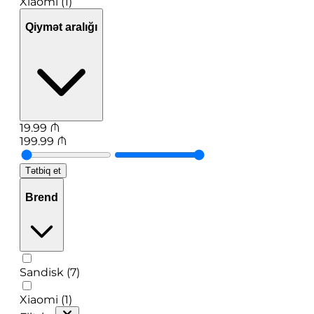
Xiaomi (1)
Qiymət aralığı
19.99
₼
199.99
₼
Tətbiq et
Brend
Sandisk (7)
Xiaomi (1)