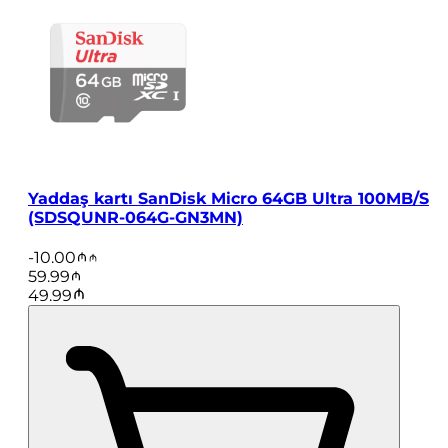
Yaddaş kartı SanDisk Micro 64GB Ultra 100MB/S
(SDSQUNR-064G-GN3MN)
-
10.00
59.99
49.99