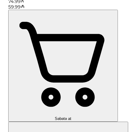
74.99
59.99
Səbətə at