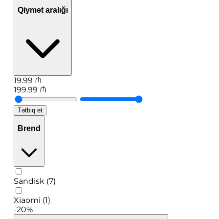
Qiymət aralığı
19.99
₼
199.99
₼
Tətbiq et
Brend
Sandisk (7)
Xiaomi (1)
-20%