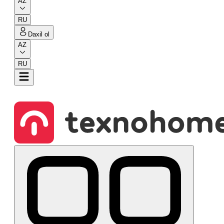
AZ
RU
Daxil ol
AZ
RU