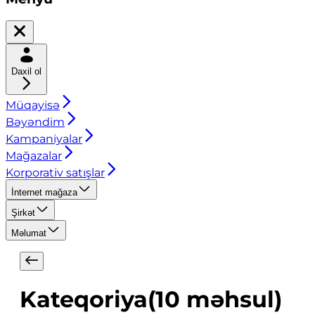
Daxil ol
Müqayisə
Bəyəndim
Kampaniyalar
Mağazalar
Korporativ satışlar
İnternet mağaza
Şirkət
Məlumat
Kateqoriya
(
10
məhsul
)