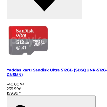
Yaddaş kartı Sandisk Ultra 512GB (SDSQUNR-512G
GN3MN)
-
40.00
239.99
199.99