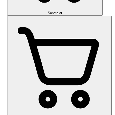
Səbətə at