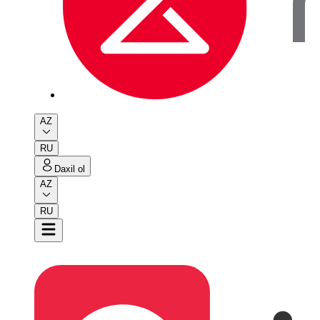
AZ
RU
Daxil ol
AZ
RU