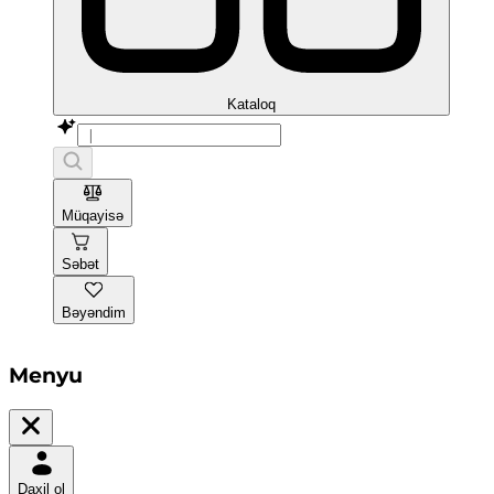
Kataloq
Müqayisə
Səbət
Bəyəndim
Menyu
Daxil ol