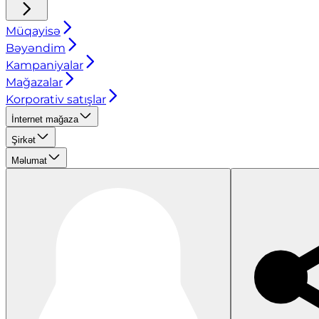
Müqayisə
Bəyəndim
Kampaniyalar
Mağazalar
Korporativ satışlar
İnternet mağaza
Şirkət
Məlumat