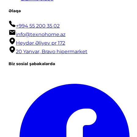
Əlaqə
+994 55 200 35 02
info@texnohome.az
Heydər Əliyev pr 172
20 Yanvar, Bravo hipermarket
Biz sosial şəbəkələrdə