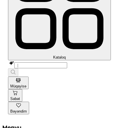
Kataloq
Müqayisə
Səbət
Bəyəndim
Menyu