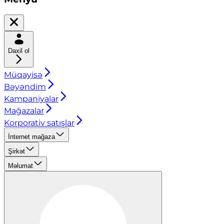
Daxil ol
Müqayisə
Bəyəndim
Kampaniyalar
Mağazalar
Korporativ satışlar
İnternet mağaza
Şirkət
Məlumat