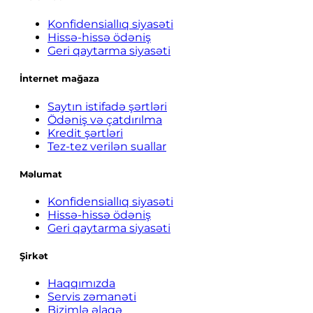
Konfidensiallıq siyasəti
Hissə-hissə ödəniş
Geri qaytarma siyasəti
İnternet mağaza
Saytın istifadə şərtləri
Ödəniş və çatdırılma
Kredit şərtləri
Tez-tez verilən suallar
Məlumat
Konfidensiallıq siyasəti
Hissə-hissə ödəniş
Geri qaytarma siyasəti
Şirkət
Haqqımızda
Servis zəmanəti
Bizimlə əlaqə