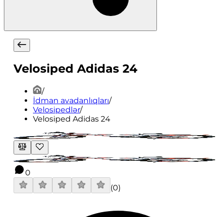
Velosiped Adidas 24
/
İdman avadanlıqları
/
Velosipedlər
/
Velosiped Adidas 24
0
(
0
)