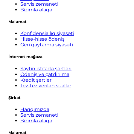
Servis zəmanəti
Bizimlə əlaqə
Məlumat
Konfidensiallıq siyasəti
Hissə-hissə ödəniş
Geri qaytarma siyasəti
İnternet mağaza
Saytın istifadə şərtləri
Ödəniş və çatdırılma
Kredit şərtləri
Tez-tez verilən suallar
Şirkət
Haqqımızda
Servis zəmanəti
Bizimlə əlaqə
Məlumat