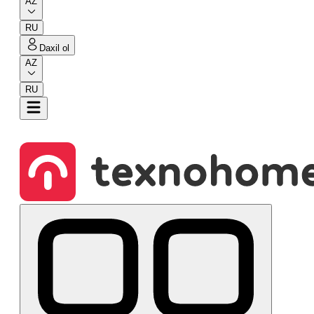
AZ
RU
Daxil ol
AZ
RU