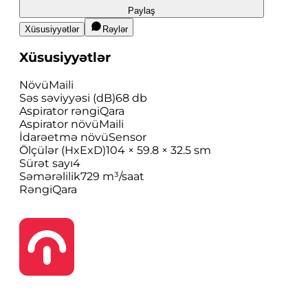
Paylaş
Xüsusiyyətlər
Rəylər
Xüsusiyyətlər
Növü
Maili
Səs səviyyəsi (dB)
68 db
Aspirator rəngi
Qara
Aspirator növü
Maili
İdarəetmə növü
Sensor
Ölçülər (HxExD)
104 × 59.8 × 32.5 sm
Sürət sayı
4
Səmərəlilik
729 m³/saat
Rəngi
Qara