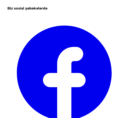
Biz sosial şəbəkələrdə