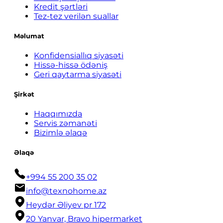
Kredit şərtləri
Tez-tez verilən suallar
Məlumat
Konfidensiallıq siyasəti
Hissə-hissə ödəniş
Geri qaytarma siyasəti
Şirkət
Haqqımızda
Servis zəmanəti
Bizimlə əlaqə
Əlaqə
+994 55 200 35 02
info@texnohome.az
Heydər Əliyev pr 172
20 Yanvar, Bravo hipermarket