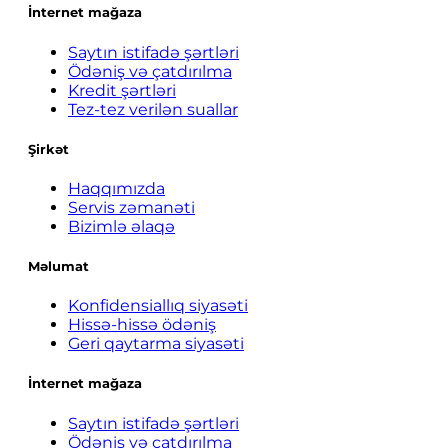
İnternet mağaza
Saytın istifadə şərtləri
Ödəniş və çatdırılma
Kredit şərtləri
Tez-tez verilən suallar
Şirkət
Haqqımızda
Servis zəmanəti
Bizimlə əlaqə
Məlumat
Konfidensiallıq siyasəti
Hissə-hissə ödəniş
Geri qaytarma siyasəti
İnternet mağaza
Saytın istifadə şərtləri
Ödəniş və çatdırılma