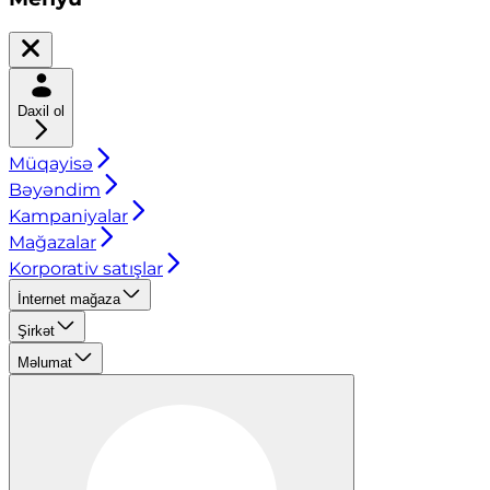
Daxil ol
Müqayisə
Bəyəndim
Kampaniyalar
Mağazalar
Korporativ satışlar
İnternet mağaza
Şirkət
Məlumat