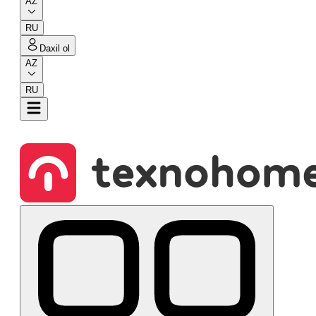
AZ
RU
Daxil ol
AZ
RU