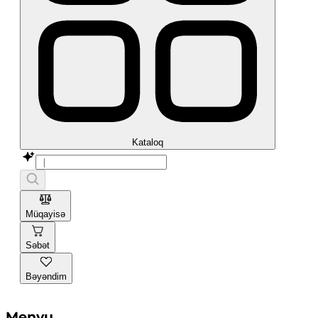
Kataloq
Müqayisə
Səbət
Bəyəndim
Menyu