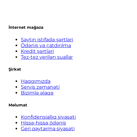
İnternet mağaza
Saytın istifadə şərtləri
Ödəniş və çatdırılma
Kredit şərtləri
Tez-tez verilən suallar
Şirkət
Haqqımızda
Servis zəmanəti
Bizimlə əlaqə
Məlumat
Konfidensiallıq siyasəti
Hissə-hissə ödəniş
Geri qaytarma siyasəti