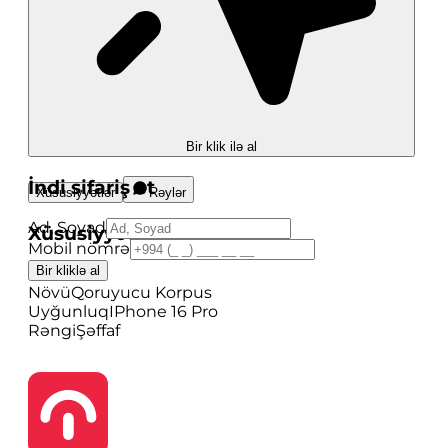
Bir klik ilə al
İndi sifariş et
Xüsusiyyətlər
Rəylər
Ad, Soyad
Xüsusiyyətlər
Mobil nömrə
Bir kliklə al
Brend
-
Növü
Qoruyucu Korpus
Uyğunluq
IPhone 16 Pro
Rəngi
Şəffaf