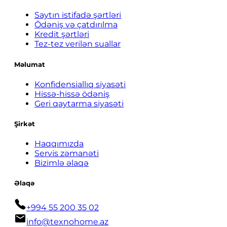
Saytın istifadə şərtləri
Ödəniş və çatdırılma
Kredit şərtləri
Tez-tez verilən suallar
Məlumat
Konfidensiallıq siyasəti
Hissə-hissə ödəniş
Geri qaytarma siyasəti
Şirkət
Haqqımızda
Servis zəmanəti
Bizimlə əlaqə
Əlaqə
+994 55 200 35 02
info@texnohome.az