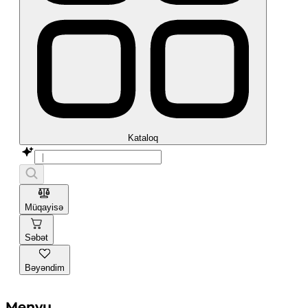
Kataloq
Müqayisə
Səbət
Bəyəndim
Menyu