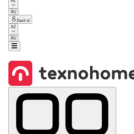
AZ
RU
Daxil ol
AZ
RU