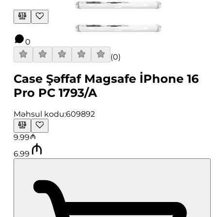
0
(
0
)
Case Şəffaf Magsafe İPhone 16
Pro PC 1793/A
Məhsul kodu:
609892
9.99
6.99