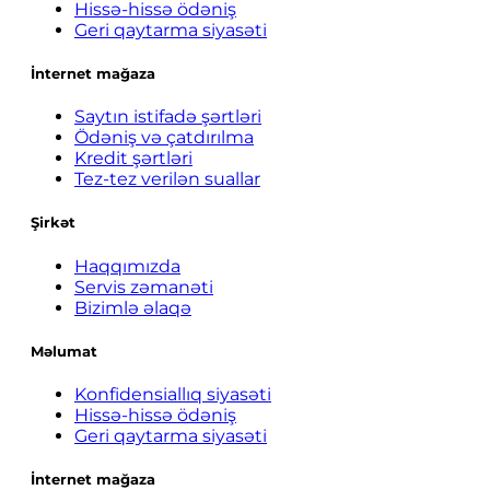
Hissə-hissə ödəniş
Geri qaytarma siyasəti
İnternet mağaza
Saytın istifadə şərtləri
Ödəniş və çatdırılma
Kredit şərtləri
Tez-tez verilən suallar
Şirkət
Haqqımızda
Servis zəmanəti
Bizimlə əlaqə
Məlumat
Konfidensiallıq siyasəti
Hissə-hissə ödəniş
Geri qaytarma siyasəti
İnternet mağaza