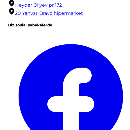
Heydər Əliyev pr 172
20 Yanvar, Bravo hipermarket
Biz sosial şəbəkələrdə