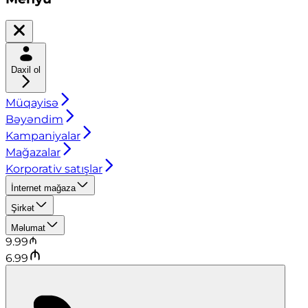
Daxil ol
Müqayisə
Bəyəndim
Kampaniyalar
Mağazalar
Korporativ satışlar
İnternet mağaza
Şirkət
Məlumat
9.99
6.99