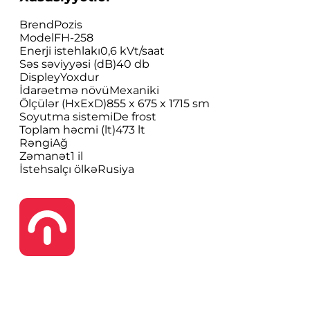
Brend
Pozis
Model
FH-258
Enerji istehlakı
0,6 kVt/saat
Səs səviyyəsi (dB)
40 db
Displey
Yoxdur
İdarəetmə növü
Mexaniki
Ölçülər (HxExD)
855 x 675 x 1715 sm
Soyutma sistemi
De frost
Toplam həcmi (lt)
473 lt
Rəngi
Ağ
Zəmanət
1 il
İstehsalçı ölkə
Rusiya