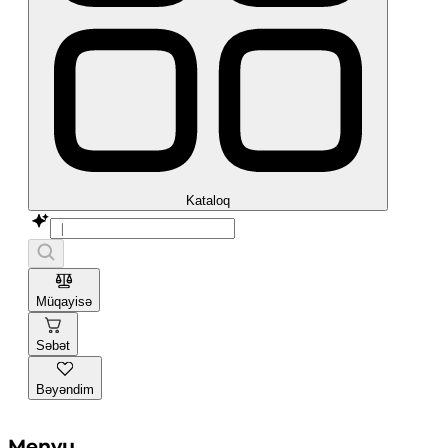
Kataloq
Müqayisə
Səbət
Bəyəndim
Menyu