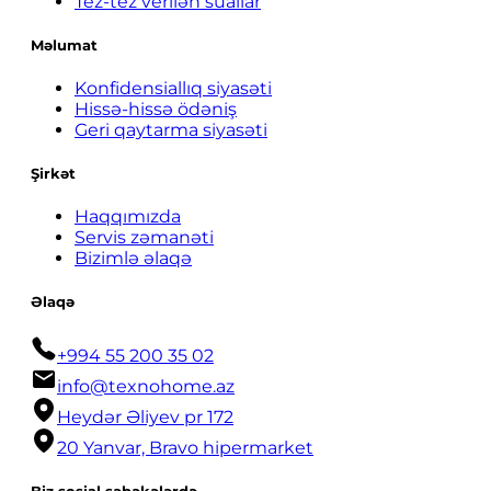
Tez-tez verilən suallar
Məlumat
Konfidensiallıq siyasəti
Hissə-hissə ödəniş
Geri qaytarma siyasəti
Şirkət
Haqqımızda
Servis zəmanəti
Bizimlə əlaqə
Əlaqə
+994 55 200 35 02
info@texnohome.az
Heydər Əliyev pr 172
20 Yanvar, Bravo hipermarket
Biz sosial şəbəkələrdə