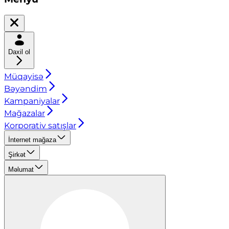
Daxil ol
Müqayisə
Bəyəndim
Kampaniyalar
Mağazalar
Korporativ satışlar
İnternet mağaza
Şirkət
Məlumat