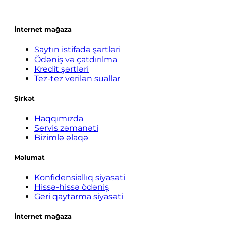
İnternet mağaza
Saytın istifadə şərtləri
Ödəniş və çatdırılma
Kredit şərtləri
Tez-tez verilən suallar
Şirkət
Haqqımızda
Servis zəmanəti
Bizimlə əlaqə
Məlumat
Konfidensiallıq siyasəti
Hissə-hissə ödəniş
Geri qaytarma siyasəti
İnternet mağaza