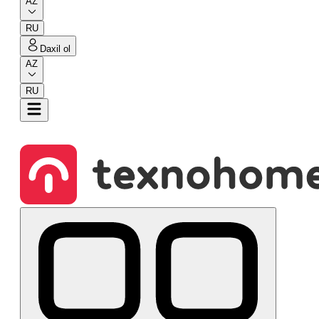
AZ
RU
Daxil ol
AZ
RU