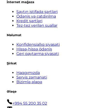
İnternet mağaza
Saytın istifadə şərtləri
Ödəniş və çatdırılma
Kredit şərtləri
Tez-tez verilən suallar
Məlumat
Konfidensiallıq siyasəti
Hissə-hissə ödəniş
Geri qaytarma siyasəti
Şirkət
Haqqımızda
Servis zəmanəti
Bizimlə əlaqə
Əlaqə
+994 55 200 35 02