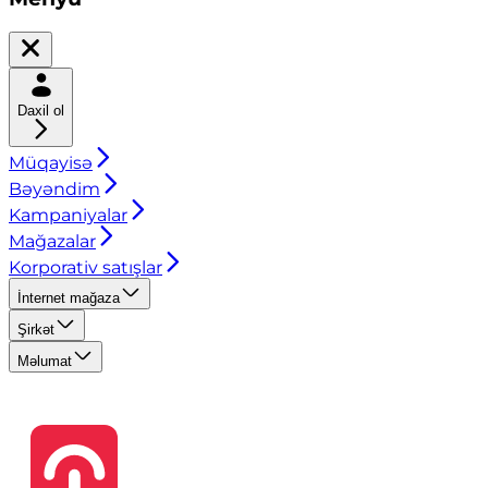
Daxil ol
Müqayisə
Bəyəndim
Kampaniyalar
Mağazalar
Korporativ satışlar
İnternet mağaza
Şirkət
Məlumat