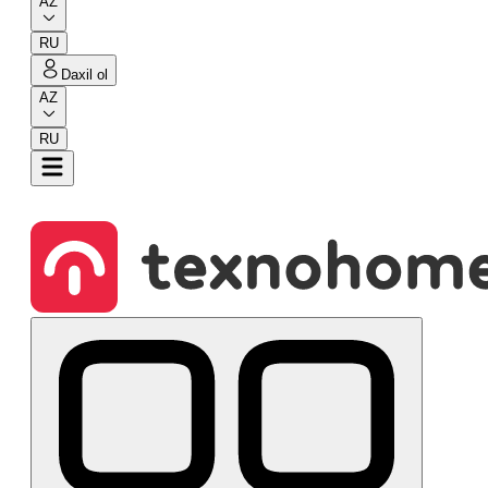
AZ
RU
Daxil ol
AZ
RU