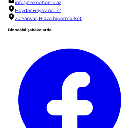
info@texnohome.az
Heydər Əliyev pr 172
20 Yanvar, Bravo hipermarket
Biz sosial şəbəkələrdə