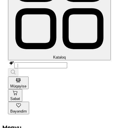
Kataloq
Müqayisə
Səbət
Bəyəndim
Menyu