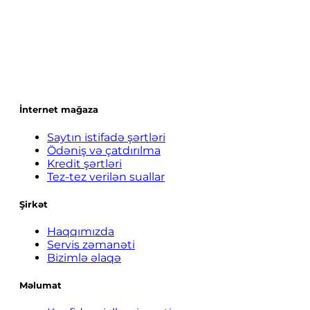
İnternet mağaza
Saytın istifadə şərtləri
Ödəniş və çatdırılma
Kredit şərtləri
Tez-tez verilən suallar
Şirkət
Haqqımızda
Servis zəmanəti
Bizimlə əlaqə
Məlumat