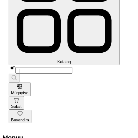
Kataloq
Müqayisə
Səbət
Bəyəndim
Menyu