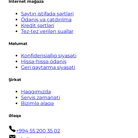
İnternet mağaza
Saytın istifadə şərtləri
Ödəniş və çatdırılma
Kredit şərtləri
Tez-tez verilən suallar
Məlumat
Konfidensiallıq siyasəti
Hissə-hissə ödəniş
Geri qaytarma siyasəti
Şirkət
Haqqımızda
Servis zəmanəti
Bizimlə əlaqə
Əlaqə
+994 55 200 35 02