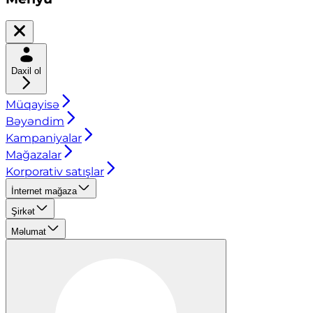
Daxil ol
Müqayisə
Bəyəndim
Kampaniyalar
Mağazalar
Korporativ satışlar
İnternet mağaza
Şirkət
Məlumat