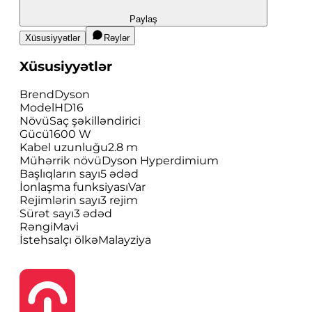
Paylaş
Xüsusiyyətlər
Rəylər
Xüsusiyyətlər
Brend
Dyson
Model
HD16
Növü
Saç şəkilləndirici
Gücü
1600 W
Kabel uzunluğu
2.8 m
Mühərrik növü
Dyson Hyperdimium
Başlıqların sayı
5 ədəd
İonlaşma funksiyası
Var
Rejimlərin sayı
3 rejim
Sürət sayı
3 ədəd
Rəngi
Mavi
İstehsalçı ölkə
Malayziya