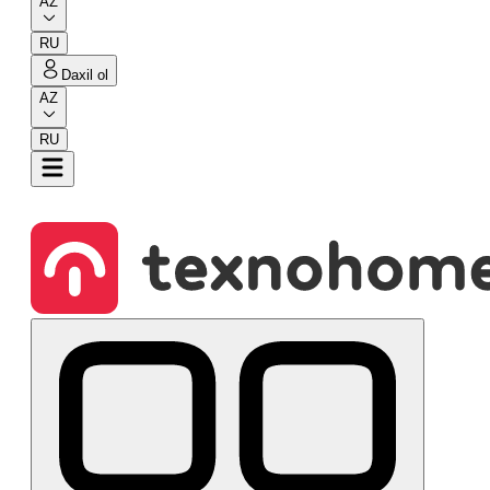
AZ
RU
Daxil ol
AZ
RU