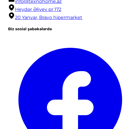
info@texnohome.az
Heydər Əliyev pr 172
20 Yanvar, Bravo hipermarket
Biz sosial şəbəkələrdə