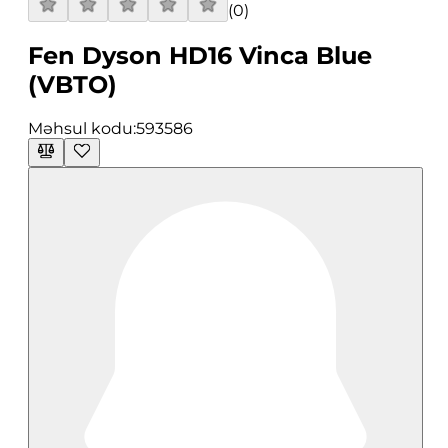
(
0
)
Fen Dyson HD16 Vinca Blue
(VBTO)
Məhsul kodu:
593586