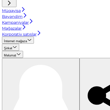
Müqayisə
Bəyəndim
Kampaniyalar
Mağazalar
Korporativ satışlar
İnternet mağaza
Şirkət
Məlumat