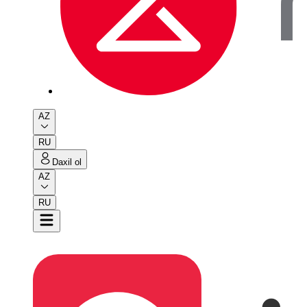
AZ
RU
Daxil ol
AZ
RU