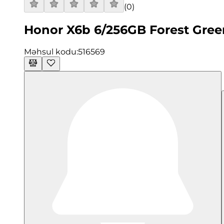
(
0
)
Honor X6b 6/256GB Forest Gree
Məhsul kodu:
516569