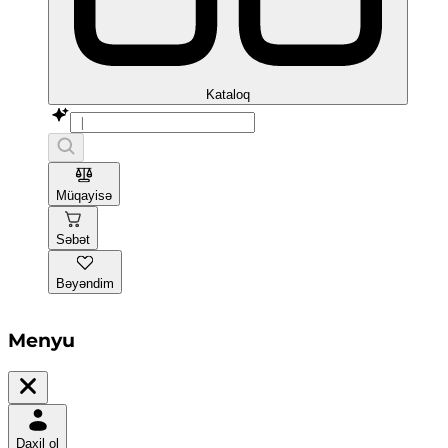
Kataloq
Müqayisə
Səbət
Bəyəndim
Menyu
Daxil ol