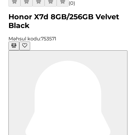
(
0
)
Honor X7d 8GB/256GB Velvet
Black
Məhsul kodu:
753571