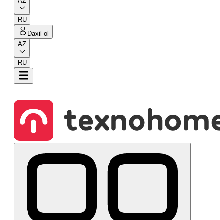
AZ
RU
Daxil ol
AZ
RU