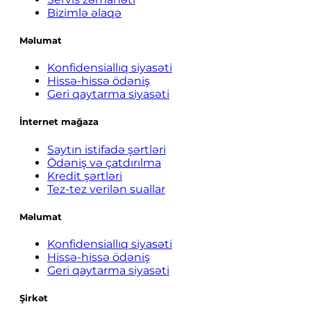
Bizimlə əlaqə
Məlumat
Konfidensiallıq siyasəti
Hissə-hissə ödəniş
Geri qaytarma siyasəti
İnternet mağaza
Saytın istifadə şərtləri
Ödəniş və çatdırılma
Kredit şərtləri
Tez-tez verilən suallar
Məlumat
Konfidensiallıq siyasəti
Hissə-hissə ödəniş
Geri qaytarma siyasəti
Şirkət