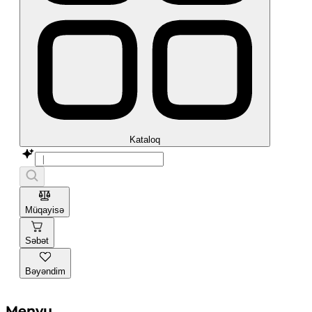
Kataloq
Müqayisə
Səbət
Bəyəndim
Menyu