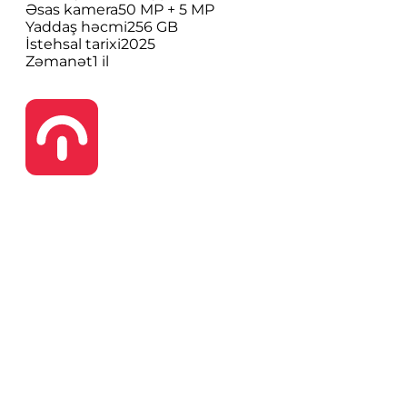
Əsas kamera
50 MP + 5 MP
Yaddaş həcmi
256 GB
İstehsal tarixi
2025
Zəmanət
1 il