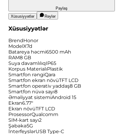
Paylaş
Xüsusiyyətlər
Rəylər
Xüsusiyyətlər
Brend
Honor
Model
X7d
Batareya həcmi
6500 mAh
RAM
8 GB
Suya davamlılıq
IP65
Korpus Materialı
Plastik
Smartfon rəngi
Qara
Smartfon ekran növü
TFT LCD
Smartfon operativ yaddaş
8 GB
Smartfon nüvə sayı
8
Əməliyyat sistemi
Android 15
Ekran
6.77"
Ekran növü
TFT LCD
Prosessor
Qualcomm
SIM-kart sayı
2
Şəbəkə
5G
İnterfeyslər
USB Type-C