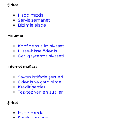
Şirkət
Haqqımızda
Servis zəmanəti
Bizimlə əlaqə
Məlumat
Konfidensiallıq siyasəti
Hissə-hissə ödəniş
Geri qaytarma siyasəti
İnternet mağaza
Saytın istifadə şərtləri
Ödəniş və çatdırılma
Kredit şərtləri
Tez-tez verilən suallar
Şirkət
Haqqımızda
Servis zəmanəti