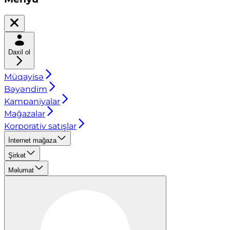
Daxil ol
Müqayisə
Bəyəndim
Kampaniyalar
Mağazalar
Korporativ satışlar
İnternet mağaza
Şirkət
Məlumat