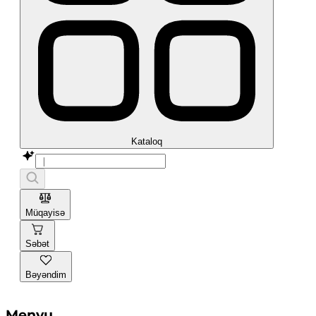
Kataloq
Müqayisə
Səbət
Bəyəndim
Menyu