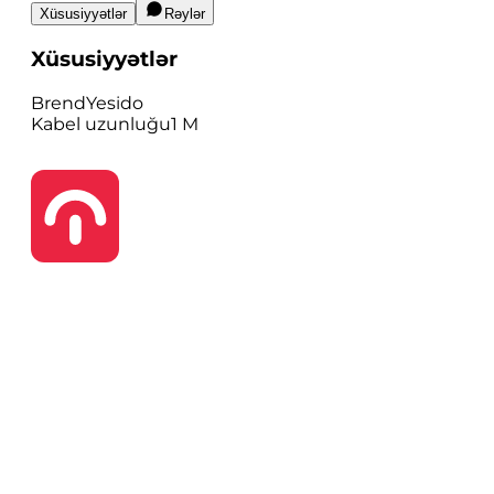
Xüsusiyyətlər
Rəylər
Xüsusiyyətlər
Brend
Yesido
Kabel uzunluğu
1 M