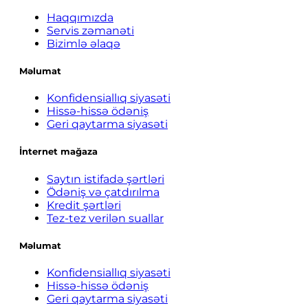
Haqqımızda
Servis zəmanəti
Bizimlə əlaqə
Məlumat
Konfidensiallıq siyasəti
Hissə-hissə ödəniş
Geri qaytarma siyasəti
İnternet mağaza
Saytın istifadə şərtləri
Ödəniş və çatdırılma
Kredit şərtləri
Tez-tez verilən suallar
Məlumat
Konfidensiallıq siyasəti
Hissə-hissə ödəniş
Geri qaytarma siyasəti