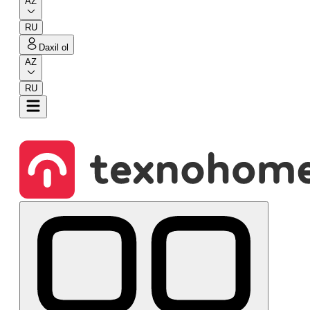
AZ
RU
Daxil ol
AZ
RU