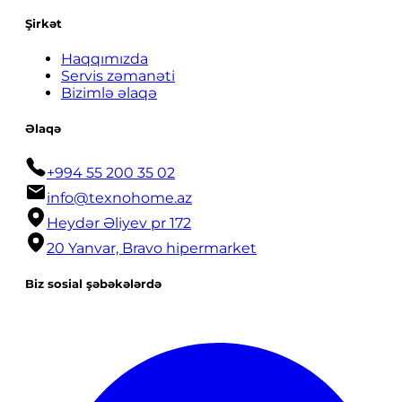
Şirkət
Haqqımızda
Servis zəmanəti
Bizimlə əlaqə
Əlaqə
+994 55 200 35 02
info@texnohome.az
Heydər Əliyev pr 172
20 Yanvar, Bravo hipermarket
Biz sosial şəbəkələrdə