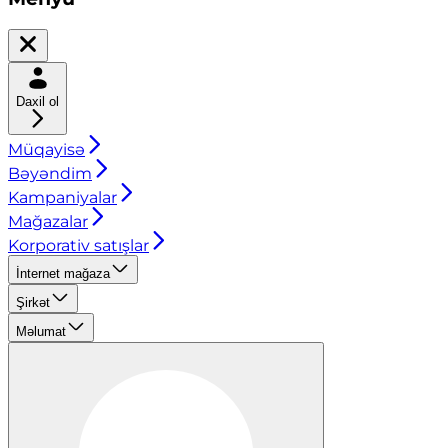
Daxil ol
Müqayisə
Bəyəndim
Kampaniyalar
Mağazalar
Korporativ satışlar
İnternet mağaza
Şirkət
Məlumat