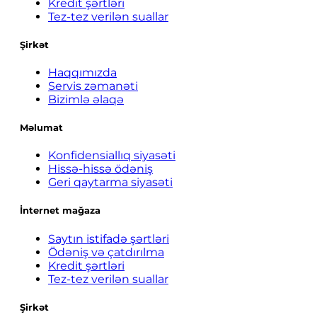
Kredit şərtləri
Tez-tez verilən suallar
Şirkət
Haqqımızda
Servis zəmanəti
Bizimlə əlaqə
Məlumat
Konfidensiallıq siyasəti
Hissə-hissə ödəniş
Geri qaytarma siyasəti
İnternet mağaza
Saytın istifadə şərtləri
Ödəniş və çatdırılma
Kredit şərtləri
Tez-tez verilən suallar
Şirkət