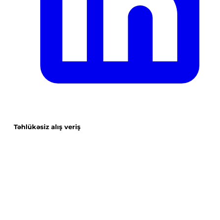
Təhlükəsiz alış veriş