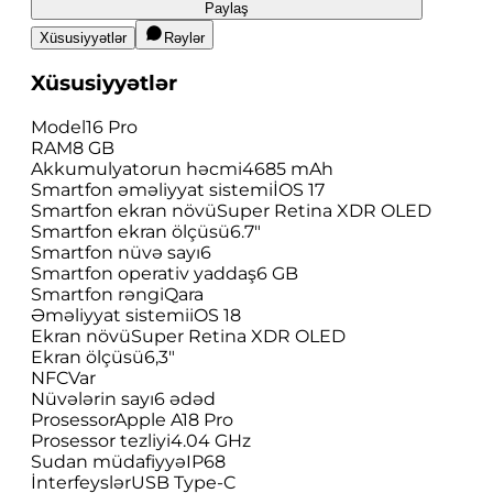
Paylaş
Xüsusiyyətlər
Rəylər
Xüsusiyyətlər
Model
16 Pro
RAM
8 GB
Akkumulyatorun həcmi
4685 mAh
Smartfon əməliyyat sistemi
İOS 17
Smartfon ekran növü
Super Retina XDR OLED
Smartfon ekran ölçüsü
6.7"
Smartfon nüvə sayı
6
Smartfon operativ yaddaş
6 GB
Smartfon rəngi
Qara
Əməliyyat sistemi
iOS 18
Ekran növü
Super Retina XDR OLED
Ekran ölçüsü
6,3"
NFC
Var
Nüvələrin sayı
6 ədəd
Prosessor
Apple A18 Pro
Prosessor tezliyi
4.04 GHz
Sudan müdafiyyə
IP68
İnterfeyslər
USB Type-C