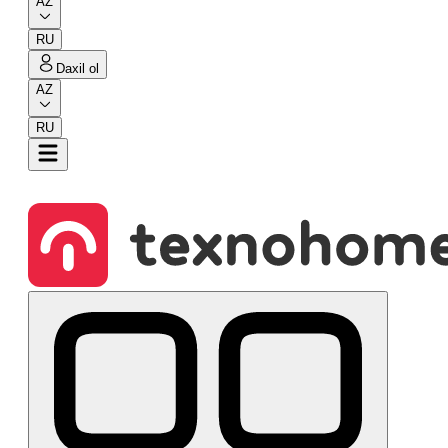
AZ
RU
Daxil ol
AZ
RU