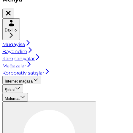
Daxil ol
Müqayisə
Bəyəndim
Kampaniyalar
Mağazalar
Korporativ satışlar
İnternet mağaza
Şirkət
Məlumat