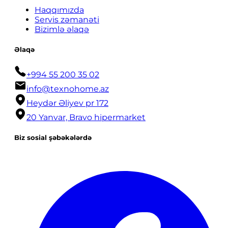
Haqqımızda
Servis zəmanəti
Bizimlə əlaqə
Əlaqə
+994 55 200 35 02
info@texnohome.az
Heydər Əliyev pr 172
20 Yanvar, Bravo hipermarket
Biz sosial şəbəkələrdə