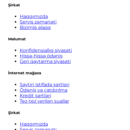
Şirkət
Haqqımızda
Servis zəmanəti
Bizimlə əlaqə
Məlumat
Konfidensiallıq siyasəti
Hissə-hissə ödəniş
Geri qaytarma siyasəti
İnternet mağaza
Saytın istifadə şərtləri
Ödəniş və çatdırılma
Kredit şərtləri
Tez-tez verilən suallar
Şirkət
Haqqımızda
Servis zəmanəti