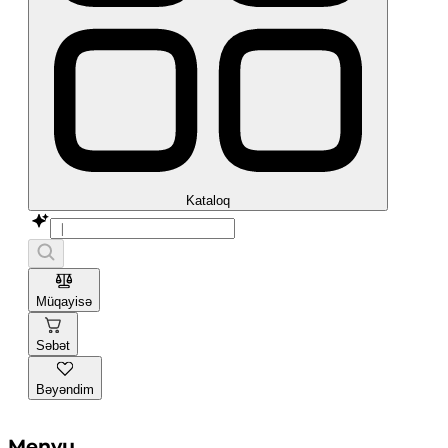
Kataloq
Müqayisə
Səbət
Bəyəndim
Menyu