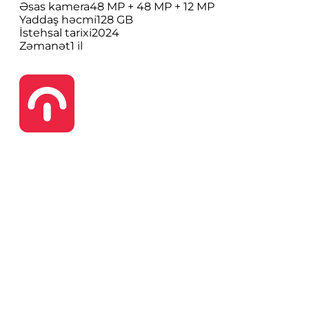
Əsas kamera
48 MP + 48 MP + 12 MP
Yaddaş həcmi
128 GB
İstehsal tarixi
2024
Zəmanət
1 il