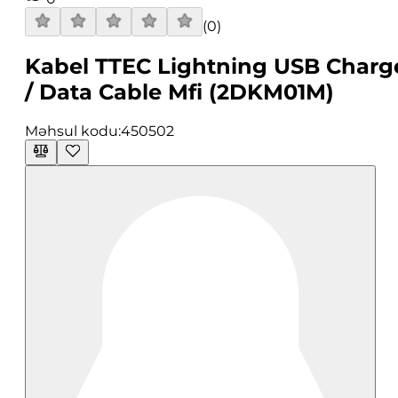
(
0
)
Kabel TTEC Lightning USB Charg
/ Data Cable Mfi (2DKM01M)
Məhsul kodu:
450502