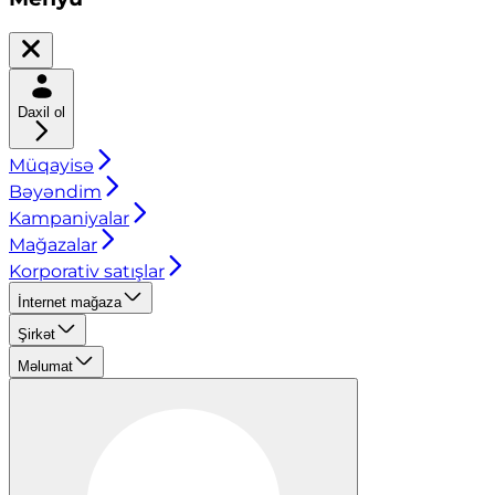
Daxil ol
Müqayisə
Bəyəndim
Kampaniyalar
Mağazalar
Korporativ satışlar
İnternet mağaza
Şirkət
Məlumat