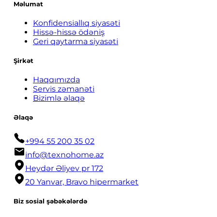
Məlumat
Konfidensiallıq siyasəti
Hissə-hissə ödəniş
Geri qaytarma siyasəti
Şirkət
Haqqımızda
Servis zəmanəti
Bizimlə əlaqə
Əlaqə
+994 55 200 35 02
info@texnohome.az
Heydər Əliyev pr 172
20 Yanvar, Bravo hipermarket
Biz sosial şəbəkələrdə