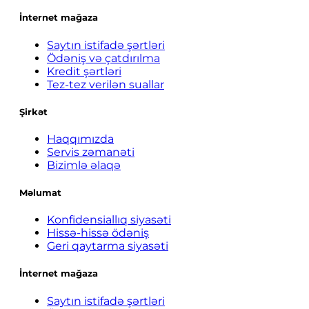
İnternet mağaza
Saytın istifadə şərtləri
Ödəniş və çatdırılma
Kredit şərtləri
Tez-tez verilən suallar
Şirkət
Haqqımızda
Servis zəmanəti
Bizimlə əlaqə
Məlumat
Konfidensiallıq siyasəti
Hissə-hissə ödəniş
Geri qaytarma siyasəti
İnternet mağaza
Saytın istifadə şərtləri