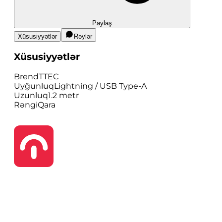
Paylaş
Xüsusiyyətlər
Rəylər
Xüsusiyyətlər
Brend
TTEC
Uyğunluq
Lightning / USB Type-A
Uzunluq
1.2 metr
Rəngi
Qara