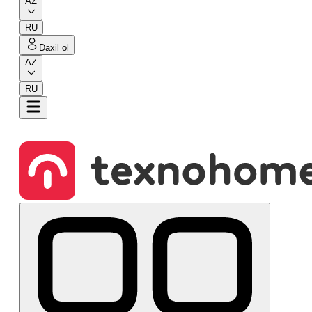
AZ
RU
Daxil ol
AZ
RU