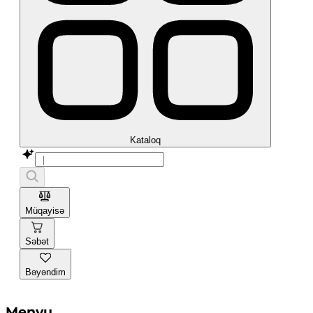
Kataloq
Müqayisə
Səbət
Bəyəndim
Menyu