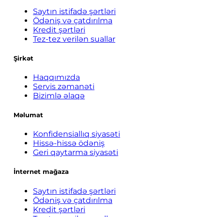
Saytın istifadə şərtləri
Ödəniş və çatdırılma
Kredit şərtləri
Tez-tez verilən suallar
Şirkət
Haqqımızda
Servis zəmanəti
Bizimlə əlaqə
Məlumat
Konfidensiallıq siyasəti
Hissə-hissə ödəniş
Geri qaytarma siyasəti
İnternet mağaza
Saytın istifadə şərtləri
Ödəniş və çatdırılma
Kredit şərtləri