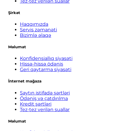
Tez-tez verilən suallar
Şirkət
Haqqımızda
Servis zəmanəti
Bizimlə əlaqə
Məlumat
Konfidensiallıq siyasəti
Hissə-hissə ödəniş
Geri qaytarma siyasəti
İnternet mağaza
Saytın istifadə şərtləri
Ödəniş və çatdırılma
Kredit şərtləri
Tez-tez verilən suallar
Məlumat