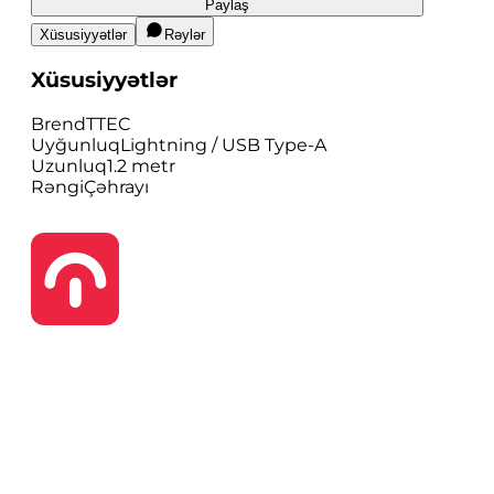
Paylaş
Xüsusiyyətlər
Rəylər
Xüsusiyyətlər
Brend
TTEC
Uyğunluq
Lightning / USB Type-A
Uzunluq
1.2 metr
Rəngi
Çəhrayı