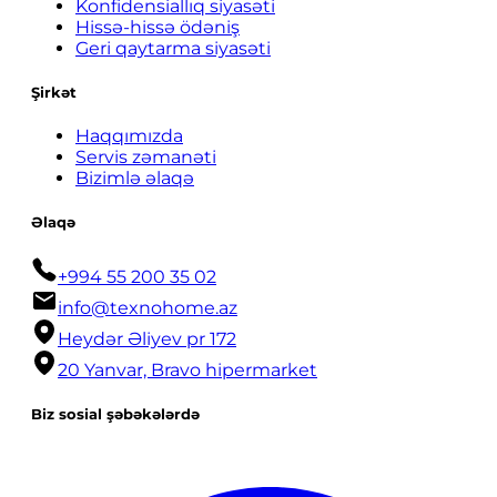
Konfidensiallıq siyasəti
Hissə-hissə ödəniş
Geri qaytarma siyasəti
Şirkət
Haqqımızda
Servis zəmanəti
Bizimlə əlaqə
Əlaqə
+994 55 200 35 02
info@texnohome.az
Heydər Əliyev pr 172
20 Yanvar, Bravo hipermarket
Biz sosial şəbəkələrdə