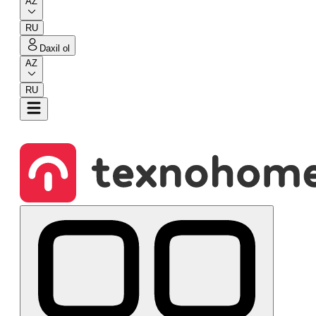
AZ
RU
Daxil ol
AZ
RU