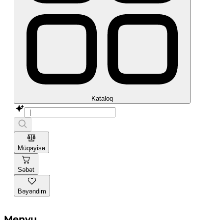
Kataloq
Müqayisə
Səbət
Bəyəndim
Menyu