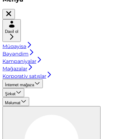
Daxil ol
Müqayisə
Bəyəndim
Kampaniyalar
Mağazalar
Korporativ satışlar
İnternet mağaza
Şirkət
Məlumat