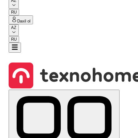
AZ
RU
Daxil ol
AZ
RU