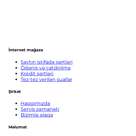
İnternet mağaza
Saytın istifadə şərtləri
Ödəniş və çatdırılma
Kredit şərtləri
Tez-tez verilən suallar
Şirkət
Haqqımızda
Servis zəmanəti
Bizimlə əlaqə
Məlumat