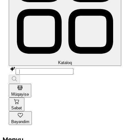
Kataloq
Müqayisə
Səbət
Bəyəndim
Menyu