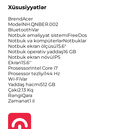
Xüsusiyyətlər
Brend
Acer
Model
NH.QNBER.002
Bluetooth
Var
Notbuk əməliyyat sistemi
FreeDos
Notbuk və kompüterlər
Notbuklar
Notbuk ekran ölçüsü
15.6"
Notbuk operativ yaddaş
16 GB
Notbuk ekran növü
IPS
Ekran
15.6''
Prosessor
Intel Core i7
Prosessor tezliyi
144 Hz
Wi-Fi
Var
Yaddaş həcmi
512 GB
Çəki
2.13 Kq
Rəngi
Qara
Zəmanət
1 il