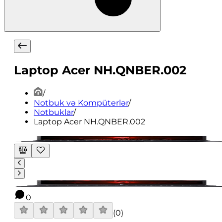
Laptop Acer NH.QNBER.002
/
Notbuk və Kompüterlər
/
Notbuklar
/
Laptop Acer NH.QNBER.002
0
(
0
)