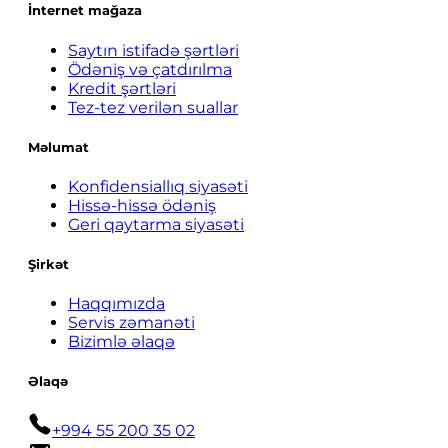
İnternet mağaza
Saytın istifadə şərtləri
Ödəniş və çatdırılma
Kredit şərtləri
Tez-tez verilən suallar
Məlumat
Konfidensiallıq siyasəti
Hissə-hissə ödəniş
Geri qaytarma siyasəti
Şirkət
Haqqımızda
Servis zəmanəti
Bizimlə əlaqə
Əlaqə
+994 55 200 35 02