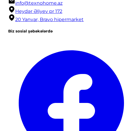
info@texnohome.az
Heydər Əliyev pr 172
20 Yanvar, Bravo hipermarket
Biz sosial şəbəkələrdə