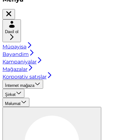
Daxil ol
Müqayisə
Bəyəndim
Kampaniyalar
Mağazalar
Korporativ satışlar
İnternet mağaza
Şirkət
Məlumat