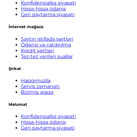
Konfidensiallıq siyasəti
Hissə-hissə ödəniş
Geri qaytarma siyasəti
İnternet mağaza
Saytın istifadə şərtləri
Ödəniş və çatdırılma
Kredit şərtləri
Tez-tez verilən suallar
Şirkət
Haqqımızda
Servis zəmanəti
Bizimlə əlaqə
Məlumat
Konfidensiallıq siyasəti
Hissə-hissə ödəniş
Geri qaytarma siyasəti