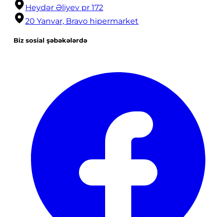
Heydər Əliyev pr 172
20 Yanvar, Bravo hipermarket
Biz sosial şəbəkələrdə