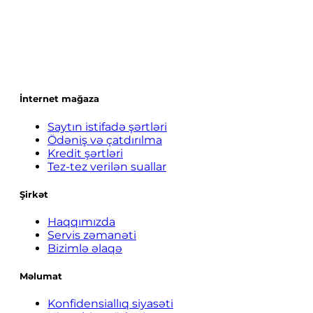
İnternet mağaza
Saytın istifadə şərtləri
Ödəniş və çatdırılma
Kredit şərtləri
Tez-tez verilən suallar
Şirkət
Haqqımızda
Servis zəmanəti
Bizimlə əlaqə
Məlumat
Konfidensiallıq siyasəti