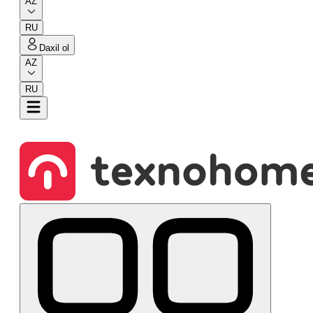
AZ
RU
Daxil ol
AZ
RU