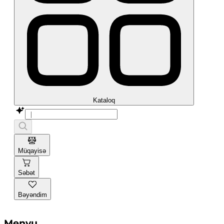
Kataloq
Müqayisə
Səbət
Bəyəndim
Menyu