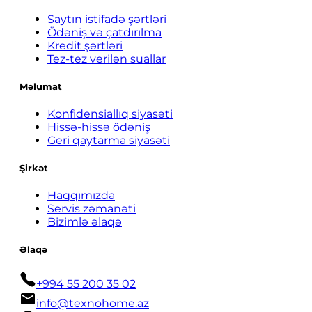
Saytın istifadə şərtləri
Ödəniş və çatdırılma
Kredit şərtləri
Tez-tez verilən suallar
Məlumat
Konfidensiallıq siyasəti
Hissə-hissə ödəniş
Geri qaytarma siyasəti
Şirkət
Haqqımızda
Servis zəmanəti
Bizimlə əlaqə
Əlaqə
+994 55 200 35 02
info@texnohome.az