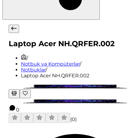
Laptop Acer NH.QRFER.002
/
Notbuk və Kompüterlər
/
Notbuklar
/
Laptop Acer NH.QRFER.002
0
(
0
)