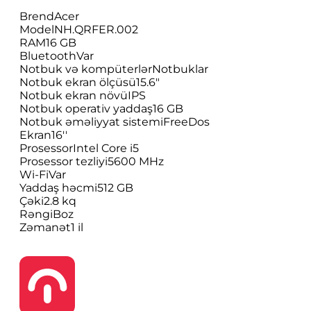
Brend
Acer
Model
NH.QRFER.002
RAM
16 GB
Bluetooth
Var
Notbuk və kompüterlər
Notbuklar
Notbuk ekran ölçüsü
15.6"
Notbuk ekran növü
IPS
Notbuk operativ yaddaş
16 GB
Notbuk əməliyyat sistemi
FreeDos
Ekran
16''
Prosessor
Intel Core i5
Prosessor tezliyi
5600 MHz
Wi-Fi
Var
Yaddaş həcmi
512 GB
Çəki
2.8 kq
Rəngi
Boz
Zəmanət
1 il