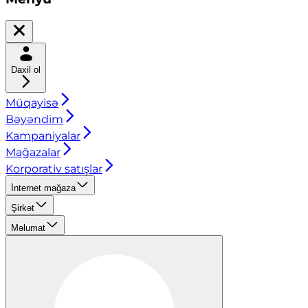
Daxil ol
Müqayisə
Bəyəndim
Kampaniyalar
Mağazalar
Korporativ satışlar
İnternet mağaza
Şirkət
Məlumat