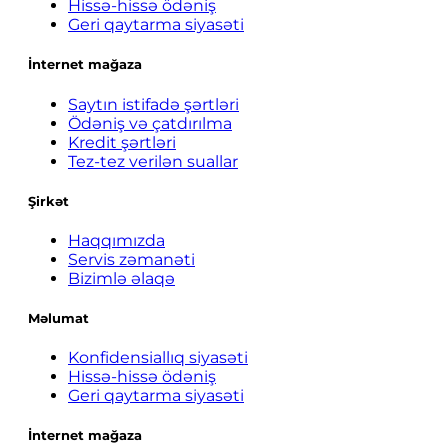
Hissə-hissə ödəniş
Geri qaytarma siyasəti
İnternet mağaza
Saytın istifadə şərtləri
Ödəniş və çatdırılma
Kredit şərtləri
Tez-tez verilən suallar
Şirkət
Haqqımızda
Servis zəmanəti
Bizimlə əlaqə
Məlumat
Konfidensiallıq siyasəti
Hissə-hissə ödəniş
Geri qaytarma siyasəti
İnternet mağaza