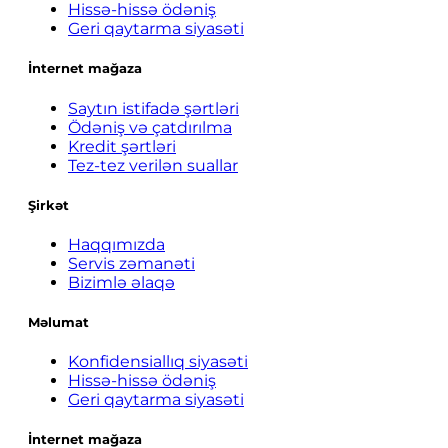
Hissə-hissə ödəniş
Geri qaytarma siyasəti
İnternet mağaza
Saytın istifadə şərtləri
Ödəniş və çatdırılma
Kredit şərtləri
Tez-tez verilən suallar
Şirkət
Haqqımızda
Servis zəmanəti
Bizimlə əlaqə
Məlumat
Konfidensiallıq siyasəti
Hissə-hissə ödəniş
Geri qaytarma siyasəti
İnternet mağaza