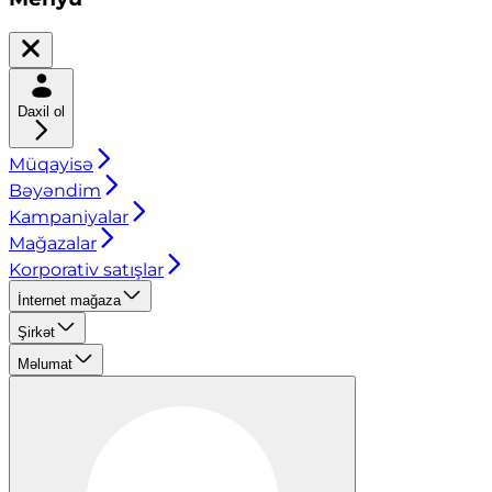
Daxil ol
Müqayisə
Bəyəndim
Kampaniyalar
Mağazalar
Korporativ satışlar
İnternet mağaza
Şirkət
Məlumat