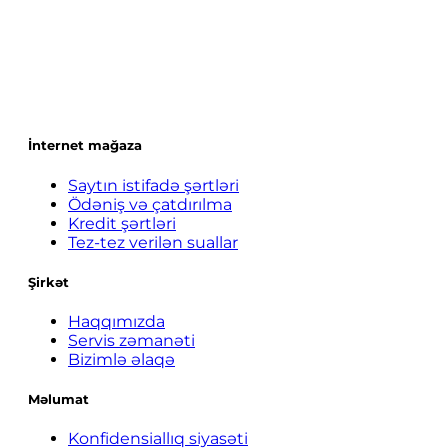
İnternet mağaza
Saytın istifadə şərtləri
Ödəniş və çatdırılma
Kredit şərtləri
Tez-tez verilən suallar
Şirkət
Haqqımızda
Servis zəmanəti
Bizimlə əlaqə
Məlumat
Konfidensiallıq siyasəti