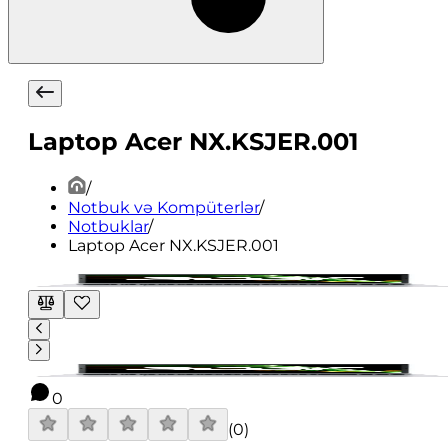
Laptop Acer NX.KSJER.001
/
Notbuk və Kompüterlər
/
Notbuklar
/
Laptop Acer NX.KSJER.001
0
(
0
)