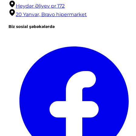
Heydər Əliyev pr 172
20 Yanvar, Bravo hipermarket
Biz sosial şəbəkələrdə