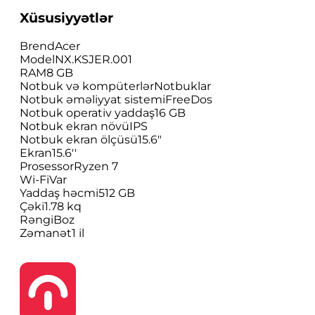
Xüsusiyyətlər
Brend
Acer
Model
NX.KSJER.001
RAM
8 GB
Notbuk və kompüterlər
Notbuklar
Notbuk əməliyyat sistemi
FreeDos
Notbuk operativ yaddaş
16 GB
Notbuk ekran növü
IPS
Notbuk ekran ölçüsü
15.6"
Ekran
15.6''
Prosessor
Ryzen 7
Wi-Fi
Var
Yaddaş həcmi
512 GB
Çəki
1.78 kq
Rəngi
Boz
Zəmanət
1 il