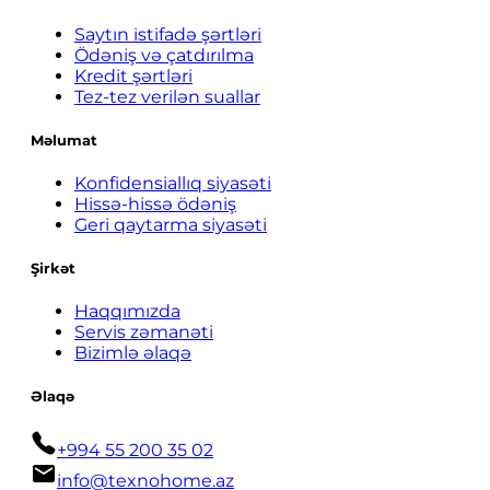
Saytın istifadə şərtləri
Ödəniş və çatdırılma
Kredit şərtləri
Tez-tez verilən suallar
Məlumat
Konfidensiallıq siyasəti
Hissə-hissə ödəniş
Geri qaytarma siyasəti
Şirkət
Haqqımızda
Servis zəmanəti
Bizimlə əlaqə
Əlaqə
+994 55 200 35 02
info@texnohome.az