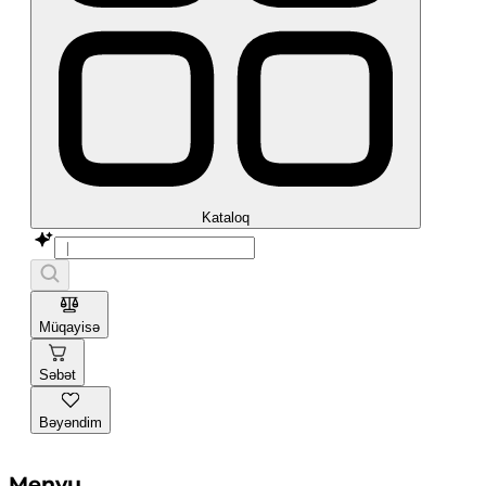
Kataloq
Müqayisə
Səbət
Bəyəndim
Menyu