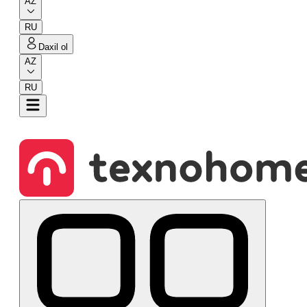
AZ
RU
Daxil ol
AZ
RU