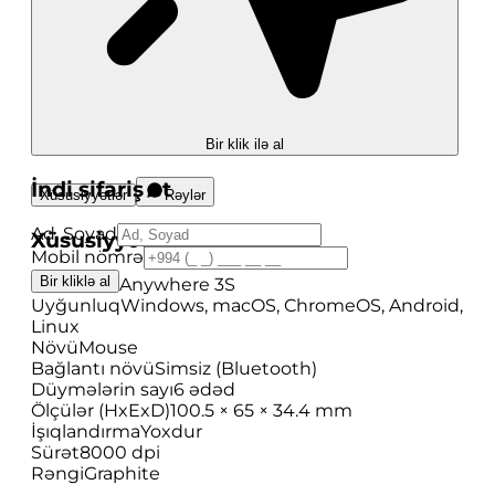
Bir klik ilə al
İndi sifariş et
Xüsusiyyətlər
Rəylər
Ad, Soyad
Xüsusiyyətlər
Mobil nömrə
Bir kliklə al
Model
MX Anywhere 3S
Uyğunluq
Windows, macOS, ChromeOS, Android,
Linux
Növü
Mouse
Bağlantı növü
Simsiz (Bluetooth)
Düymələrin sayı
6 ədəd
Ölçülər (HxExD)
100.5 × 65 × 34.4 mm
İşıqlandırma
Yoxdur
Sürət
8000 dpi
Rəngi
Graphite