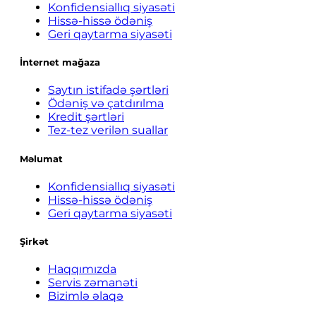
Konfidensiallıq siyasəti
Hissə-hissə ödəniş
Geri qaytarma siyasəti
İnternet mağaza
Saytın istifadə şərtləri
Ödəniş və çatdırılma
Kredit şərtləri
Tez-tez verilən suallar
Məlumat
Konfidensiallıq siyasəti
Hissə-hissə ödəniş
Geri qaytarma siyasəti
Şirkət
Haqqımızda
Servis zəmanəti
Bizimlə əlaqə