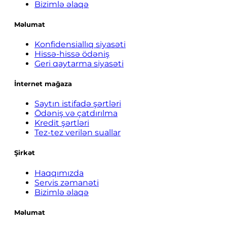
Bizimlə əlaqə
Məlumat
Konfidensiallıq siyasəti
Hissə-hissə ödəniş
Geri qaytarma siyasəti
İnternet mağaza
Saytın istifadə şərtləri
Ödəniş və çatdırılma
Kredit şərtləri
Tez-tez verilən suallar
Şirkət
Haqqımızda
Servis zəmanəti
Bizimlə əlaqə
Məlumat