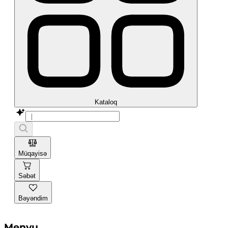
Kataloq
Müqayisə
Səbət
Bəyəndim
Menyu