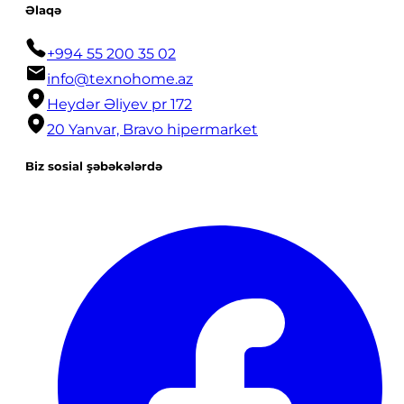
Əlaqə
+994 55 200 35 02
info@texnohome.az
Heydər Əliyev pr 172
20 Yanvar, Bravo hipermarket
Biz sosial şəbəkələrdə