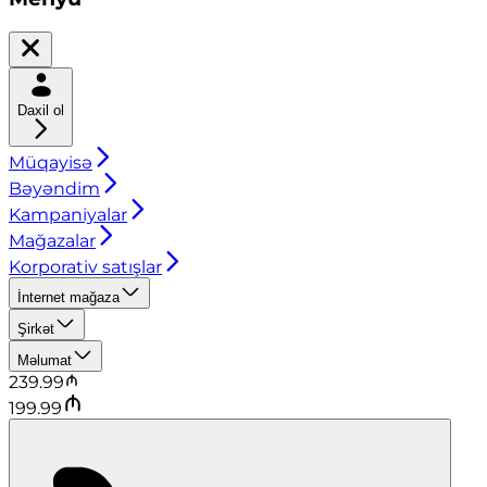
Daxil ol
Müqayisə
Bəyəndim
Kampaniyalar
Mağazalar
Korporativ satışlar
İnternet mağaza
Şirkət
Məlumat
239.99
199.99