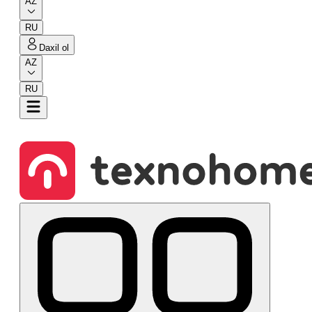
AZ
RU
Daxil ol
AZ
RU