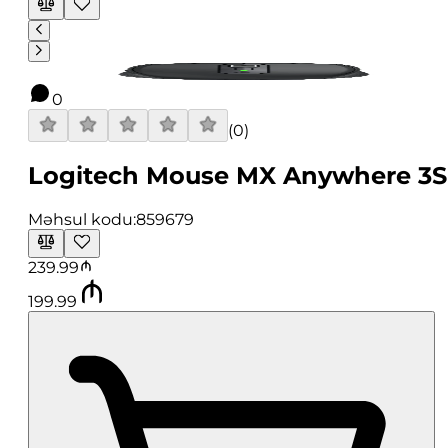
0
(
0
)
Logitech Mouse MX Anywhere 3S
Məhsul kodu:
859679
239.99
199.99