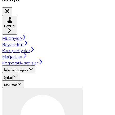
Daxil ol
Müqayisə
Bəyəndim
Kampaniyalar
Mağazalar
Korporativ satışlar
İnternet mağaza
Şirkət
Məlumat