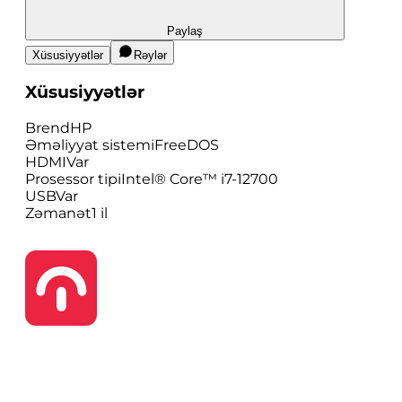
Paylaş
Xüsusiyyətlər
Rəylər
Xüsusiyyətlər
Brend
HP
Əməliyyat sistemi
FreeDOS
HDMI
Var
Prosessor tipi
Intel® Core™ i7-12700
USB
Var
Zəmanət
1 il