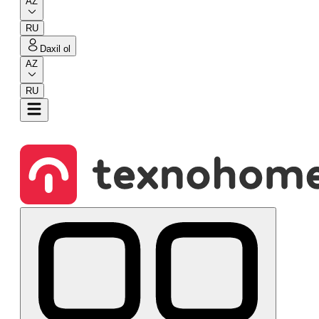
AZ
RU
Daxil ol
AZ
RU