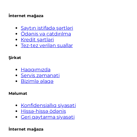
İnternet mağaza
Saytın istifadə şərtləri
Ödəniş və çatdırılma
Kredit şərtləri
Tez-tez verilən suallar
Şirkət
Haqqımızda
Servis zəmanəti
Bizimlə əlaqə
Məlumat
Konfidensiallıq siyasəti
Hissə-hissə ödəniş
Geri qaytarma siyasəti
İnternet mağaza