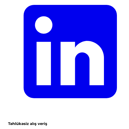
Təhlükəsiz alış veriş