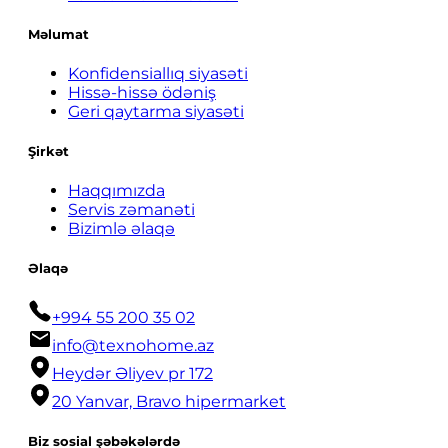
Məlumat
Konfidensiallıq siyasəti
Hissə-hissə ödəniş
Geri qaytarma siyasəti
Şirkət
Haqqımızda
Servis zəmanəti
Bizimlə əlaqə
Əlaqə
+994 55 200 35 02
info@texnohome.az
Heydər Əliyev pr 172
20 Yanvar, Bravo hipermarket
Biz sosial şəbəkələrdə