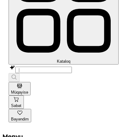
Kataloq
Müqayisə
Səbət
Bəyəndim
Menyu