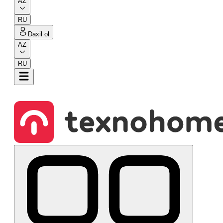
AZ
RU
Daxil ol
AZ
RU