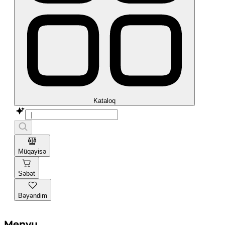
Kataloq
Müqayisə
Səbət
Bəyəndim
Menyu