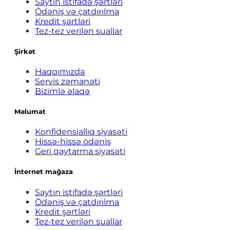
Saytın istifadə şərtləri
Ödəniş və çatdırılma
Kredit şərtləri
Tez-tez verilən suallar
Şirkət
Haqqımızda
Servis zəmanəti
Bizimlə əlaqə
Məlumat
Konfidensiallıq siyasəti
Hissə-hissə ödəniş
Geri qaytarma siyasəti
İnternet mağaza
Saytın istifadə şərtləri
Ödəniş və çatdırılma
Kredit şərtləri
Tez-tez verilən suallar