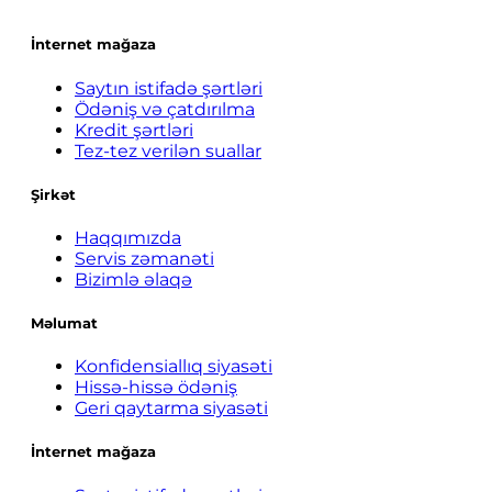
İnternet mağaza
Saytın istifadə şərtləri
Ödəniş və çatdırılma
Kredit şərtləri
Tez-tez verilən suallar
Şirkət
Haqqımızda
Servis zəmanəti
Bizimlə əlaqə
Məlumat
Konfidensiallıq siyasəti
Hissə-hissə ödəniş
Geri qaytarma siyasəti
İnternet mağaza