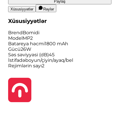
Paylaş
Xüsusiyyətlər
Rəylər
Xüsusiyyətlər
Brend
Bomidi
Model
MP2
Batareya həcmi
1800 mAh
Gücü
26W
Səs səviyyəsi (dB)
45
İstifadə
boyun/çiyin/ayaq/bel
Rejimlərin sayı
2