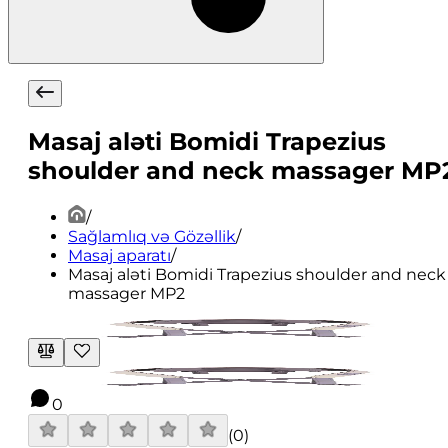
Masaj aləti Bomidi Trapezius
shoulder and neck massager MP
/
Sağlamlıq və Gözəllik
/
Masaj aparatı
/
Masaj aləti Bomidi Trapezius shoulder and neck
massager MP2
0
(
0
)