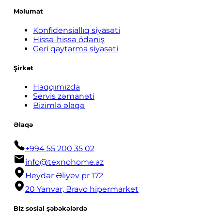
Məlumat
Konfidensiallıq siyasəti
Hissə-hissə ödəniş
Geri qaytarma siyasəti
Şirkət
Haqqımızda
Servis zəmanəti
Bizimlə əlaqə
Əlaqə
+994 55 200 35 02
info@texnohome.az
Heydər Əliyev pr 172
20 Yanvar, Bravo hipermarket
Biz sosial şəbəkələrdə