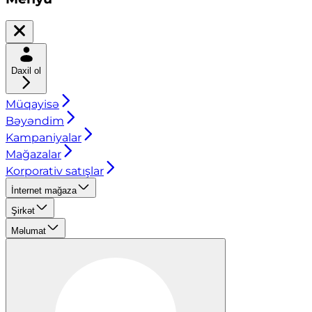
Daxil ol
Müqayisə
Bəyəndim
Kampaniyalar
Mağazalar
Korporativ satışlar
İnternet mağaza
Şirkət
Məlumat