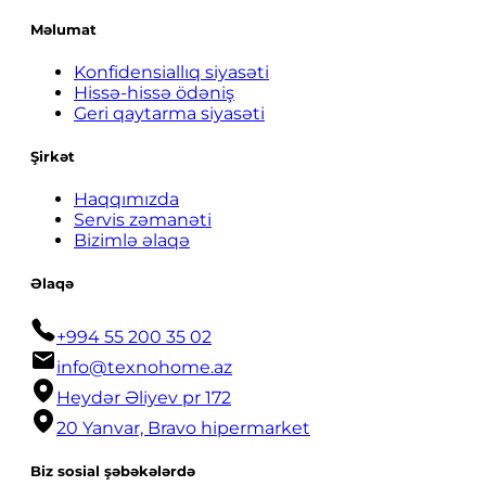
Məlumat
Konfidensiallıq siyasəti
Hissə-hissə ödəniş
Geri qaytarma siyasəti
Şirkət
Haqqımızda
Servis zəmanəti
Bizimlə əlaqə
Əlaqə
+994 55 200 35 02
info@texnohome.az
Heydər Əliyev pr 172
20 Yanvar, Bravo hipermarket
Biz sosial şəbəkələrdə