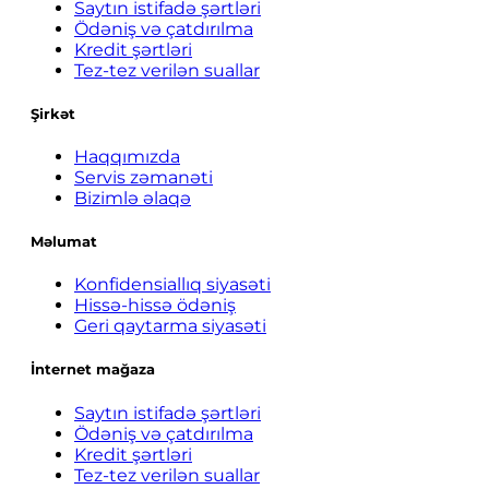
Saytın istifadə şərtləri
Ödəniş və çatdırılma
Kredit şərtləri
Tez-tez verilən suallar
Şirkət
Haqqımızda
Servis zəmanəti
Bizimlə əlaqə
Məlumat
Konfidensiallıq siyasəti
Hissə-hissə ödəniş
Geri qaytarma siyasəti
İnternet mağaza
Saytın istifadə şərtləri
Ödəniş və çatdırılma
Kredit şərtləri
Tez-tez verilən suallar