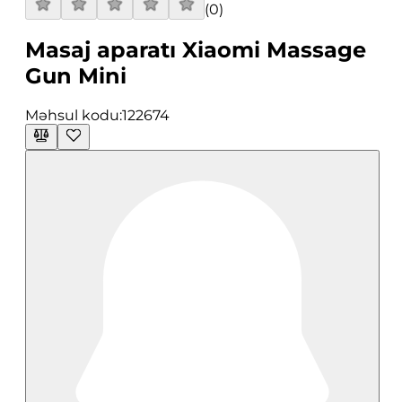
(
0
)
Masaj aparatı Xiaomi Massage
Gun Mini
Məhsul kodu:
122674