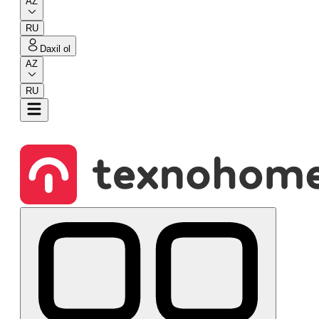
AZ
RU
Daxil ol
AZ
RU