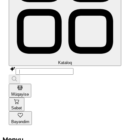
Kataloq
Müqayisə
Səbət
Bəyəndim
Menyu