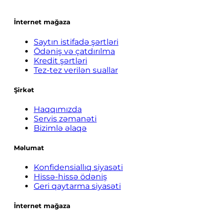
İnternet mağaza
Saytın istifadə şərtləri
Ödəniş və çatdırılma
Kredit şərtləri
Tez-tez verilən suallar
Şirkət
Haqqımızda
Servis zəmanəti
Bizimlə əlaqə
Məlumat
Konfidensiallıq siyasəti
Hissə-hissə ödəniş
Geri qaytarma siyasəti
İnternet mağaza