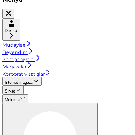
Daxil ol
Müqayisə
Bəyəndim
Kampaniyalar
Mağazalar
Korporativ satışlar
İnternet mağaza
Şirkət
Məlumat