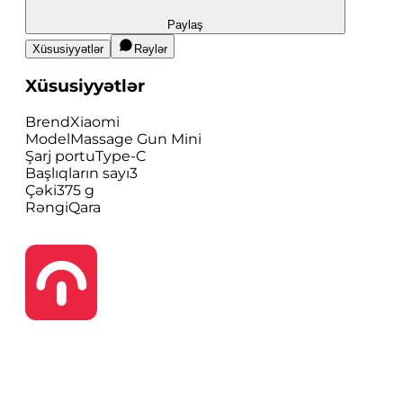
Paylaş
Xüsusiyyətlər
Rəylər
Xüsusiyyətlər
Brend
Xiaomi
Model
Massage Gun Mini
Şarj portu
Type-C
Başlıqların sayı
3
Çəki
375 g
Rəngi
Qara