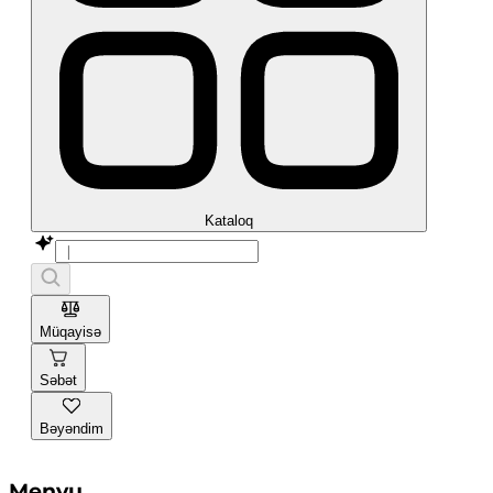
Kataloq
Müqayisə
Səbət
Bəyəndim
Menyu