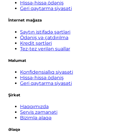
Hissə-hissə ödəniş
Geri qaytarma siyasəti
İnternet mağaza
Saytın istifadə şərtləri
Ödəniş və çatdırılma
Kredit şərtləri
Tez-tez verilən suallar
Məlumat
Konfidensiallıq siyasəti
Hissə-hissə ödəniş
Geri qaytarma siyasəti
Şirkət
Haqqımızda
Servis zəmanəti
Bizimlə əlaqə
Əlaqə