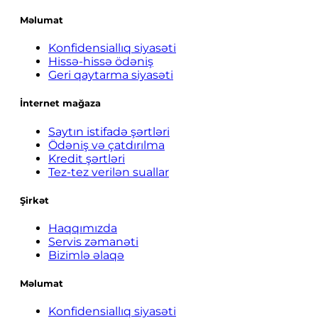
Məlumat
Konfidensiallıq siyasəti
Hissə-hissə ödəniş
Geri qaytarma siyasəti
İnternet mağaza
Saytın istifadə şərtləri
Ödəniş və çatdırılma
Kredit şərtləri
Tez-tez verilən suallar
Şirkət
Haqqımızda
Servis zəmanəti
Bizimlə əlaqə
Məlumat
Konfidensiallıq siyasəti