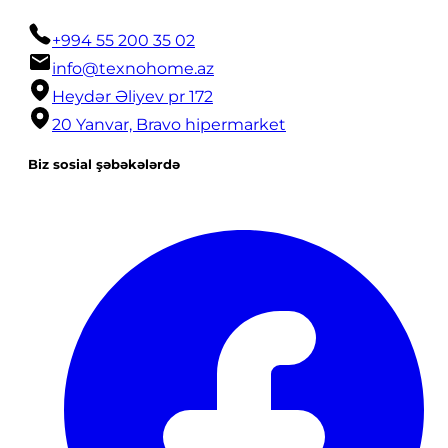
+994 55 200 35 02
info@texnohome.az
Heydər Əliyev pr 172
20 Yanvar, Bravo hipermarket
Biz sosial şəbəkələrdə