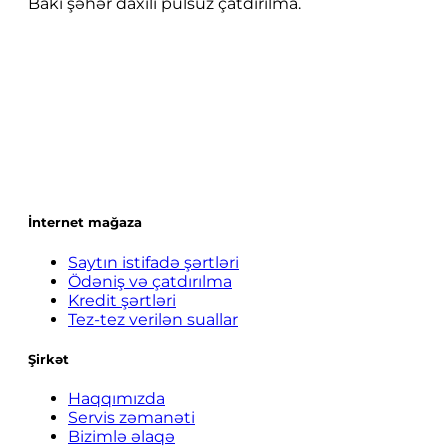
Bakı şəhər daxili pulsuz çatdırılma.
İnternet mağaza
Saytın istifadə şərtləri
Ödəniş və çatdırılma
Kredit şərtləri
Tez-tez verilən suallar
Şirkət
Haqqımızda
Servis zəmanəti
Bizimlə əlaqə