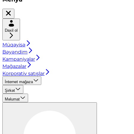
Daxil ol
Müqayisə
Bəyəndim
Kampaniyalar
Mağazalar
Korporativ satışlar
İnternet mağaza
Şirkət
Məlumat