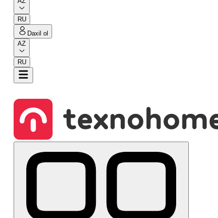
AZ
RU
Daxil ol
AZ
RU