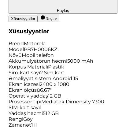
Paylaş
Xüsusiyyətlər
Rəylər
Xüsusiyyətlər
Brend
Motorola
Model
PB7H0006KZ
Növü
Mobil telefon
Akkumulyatorun həcmi
5000 mAh
Korpus Materialı
Plastik
Sim-kart sayı
2 Sim kart
Əməliyyat sistemi
Android 15
Ekran icazəsi
2400 x 1080
Ekran ölçüsü
6.67"
Operativ yaddaş
12 GB
Prosessor tipi
Mediatek Dimensity 7300
SIM-kart sayı
1
Yaddaş həcmi
512 GB
Rəngi
Göy
Zəmanət
1 il