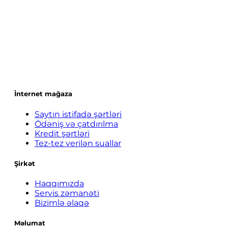
İnternet mağaza
Saytın istifadə şərtləri
Ödəniş və çatdırılma
Kredit şərtləri
Tez-tez verilən suallar
Şirkət
Haqqımızda
Servis zəmanəti
Bizimlə əlaqə
Məlumat