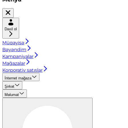
Daxil ol
Müqayisə
Bəyəndim
Kampaniyalar
Mağazalar
Korporativ satışlar
İnternet mağaza
Şirkət
Məlumat