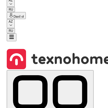
AZ
RU
Daxil ol
AZ
RU