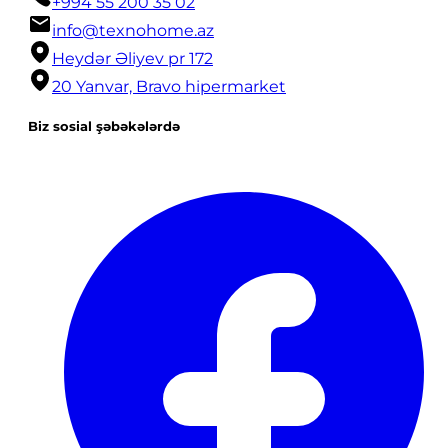
+994 55 200 35 02
info@texnohome.az
Heydər Əliyev pr 172
20 Yanvar, Bravo hipermarket
Biz sosial şəbəkələrdə