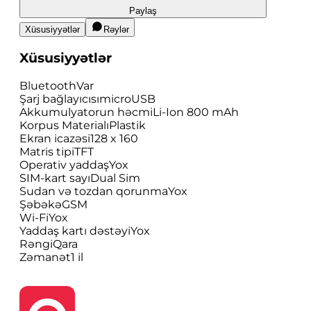
Paylaş
Xüsusiyyətlər
Rəylər
Xüsusiyyətlər
Bluetooth
Var
Şarj bağlayıcısı
microUSB
Akkumulyatorun həcmi
Li-Ion 800 mAh
Korpus Materialı
Plastik
Ekran icazəsi
128 x 160
Matris tipi
TFT
Operativ yaddaş
Yox
SIM-kart sayı
Dual Sim
Sudan və tozdan qorunma
Yox
Şəbəkə
GSM
Wi-Fi
Yox
Yaddaş kartı dəstəyi
Yox
Rəngi
Qara
Zəmanət
1 il