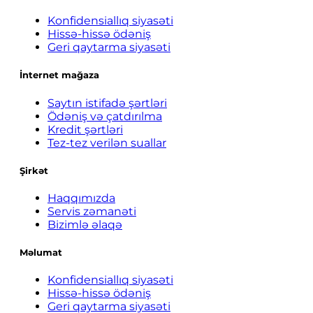
Konfidensiallıq siyasəti
Hissə-hissə ödəniş
Geri qaytarma siyasəti
İnternet mağaza
Saytın istifadə şərtləri
Ödəniş və çatdırılma
Kredit şərtləri
Tez-tez verilən suallar
Şirkət
Haqqımızda
Servis zəmanəti
Bizimlə əlaqə
Məlumat
Konfidensiallıq siyasəti
Hissə-hissə ödəniş
Geri qaytarma siyasəti