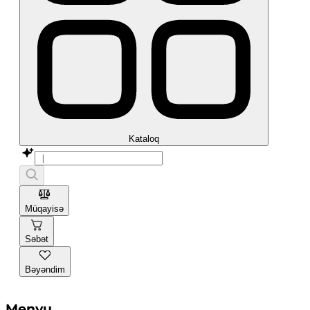
Kataloq
Müqayisə
Səbət
Bəyəndim
Menyu