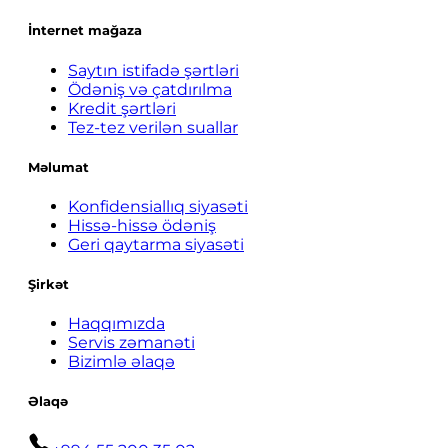
İnternet mağaza
Saytın istifadə şərtləri
Ödəniş və çatdırılma
Kredit şərtləri
Tez-tez verilən suallar
Məlumat
Konfidensiallıq siyasəti
Hissə-hissə ödəniş
Geri qaytarma siyasəti
Şirkət
Haqqımızda
Servis zəmanəti
Bizimlə əlaqə
Əlaqə