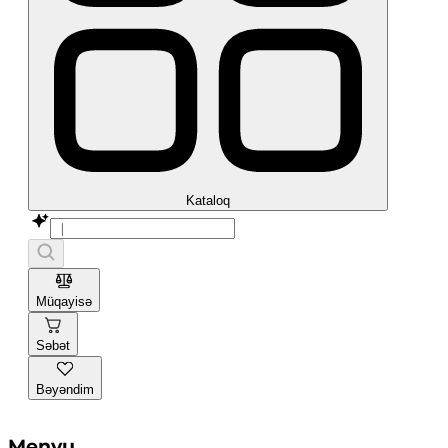
Kataloq
Müqayisə
Səbət
Bəyəndim
Menyu