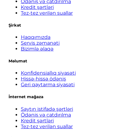
Ödəniş və çatdırılma
Kredit şərtləri
Tez-tez verilən suallar
Şirkət
Haqqımızda
Servis zəmanəti
Bizimlə əlaqə
Məlumat
Konfidensiallıq siyasəti
Hissə-hissə ödəniş
Geri qaytarma siyasəti
İnternet mağaza
Saytın istifadə şərtləri
Ödəniş və çatdırılma
Kredit şərtləri
Tez-tez verilən suallar