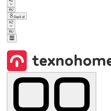
AZ
RU
Daxil ol
AZ
RU