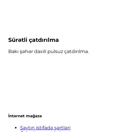
Sürətli çatdırılma
Bakı şəhər daxili pulsuz çatdırılma.
İnternet mağaza
Saytın istifadə şərtləri