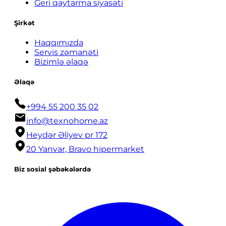
Geri qaytarma siyasəti
Şirkət
Haqqımızda
Servis zəmanəti
Bizimlə əlaqə
Əlaqə
+994 55 200 35 02
info@texnohome.az
Heydər Əliyev pr 172
20 Yanvar, Bravo hipermarket
Biz sosial şəbəkələrdə