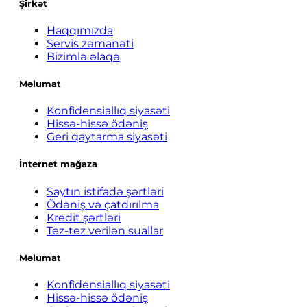
Şirkət
Haqqımızda
Servis zəmanəti
Bizimlə əlaqə
Məlumat
Konfidensiallıq siyasəti
Hissə-hissə ödəniş
Geri qaytarma siyasəti
İnternet mağaza
Saytın istifadə şərtləri
Ödəniş və çatdırılma
Kredit şərtləri
Tez-tez verilən suallar
Məlumat
Konfidensiallıq siyasəti
Hissə-hissə ödəniş