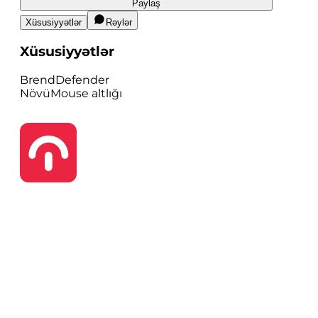
Paylaş
Xüsusiyyətlər
Rəylər
Xüsusiyyətlər
Brend
Defender
Növü
Mouse altlığı