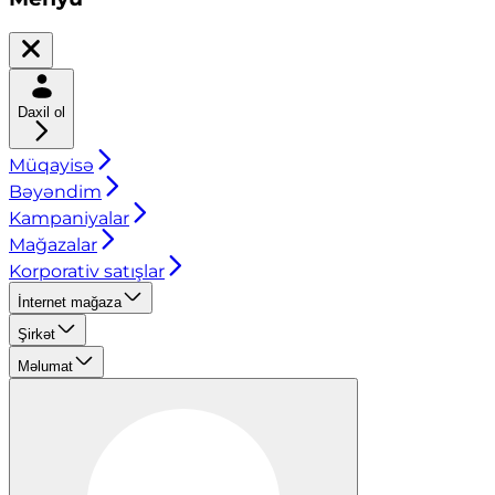
Daxil ol
Müqayisə
Bəyəndim
Kampaniyalar
Mağazalar
Korporativ satışlar
İnternet mağaza
Şirkət
Məlumat