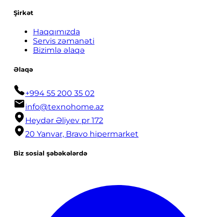
Şirkət
Haqqımızda
Servis zəmanəti
Bizimlə əlaqə
Əlaqə
+994 55 200 35 02
info@texnohome.az
Heydər Əliyev pr 172
20 Yanvar, Bravo hipermarket
Biz sosial şəbəkələrdə