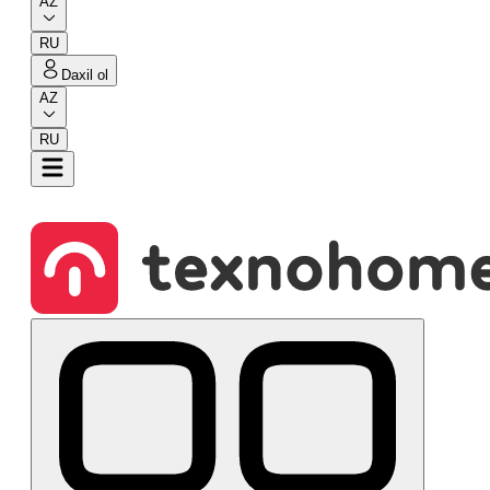
AZ
RU
Daxil ol
AZ
RU