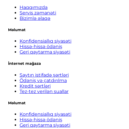
Haqqımızda
Servis zəmanəti
Bizimlə əlaqə
Məlumat
Konfidensiallıq siyasəti
Hissə-hissə ödəniş
Geri qaytarma siyasəti
İnternet mağaza
Saytın istifadə şərtləri
Ödəniş və çatdırılma
Kredit şərtləri
Tez-tez verilən suallar
Məlumat
Konfidensiallıq siyasəti
Hissə-hissə ödəniş
Geri qaytarma siyasəti