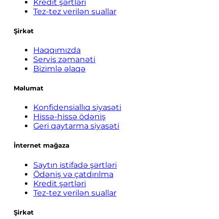
Kredit şərtləri
Tez-tez verilən suallar
Şirkət
Haqqımızda
Servis zəmanəti
Bizimlə əlaqə
Məlumat
Konfidensiallıq siyasəti
Hissə-hissə ödəniş
Geri qaytarma siyasəti
İnternet mağaza
Saytın istifadə şərtləri
Ödəniş və çatdırılma
Kredit şərtləri
Tez-tez verilən suallar
Şirkət