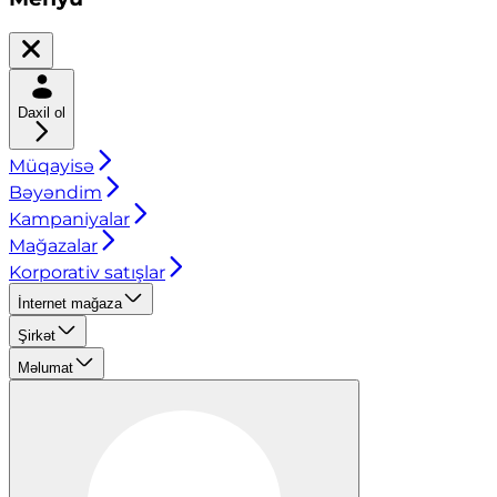
Daxil ol
Müqayisə
Bəyəndim
Kampaniyalar
Mağazalar
Korporativ satışlar
İnternet mağaza
Şirkət
Məlumat