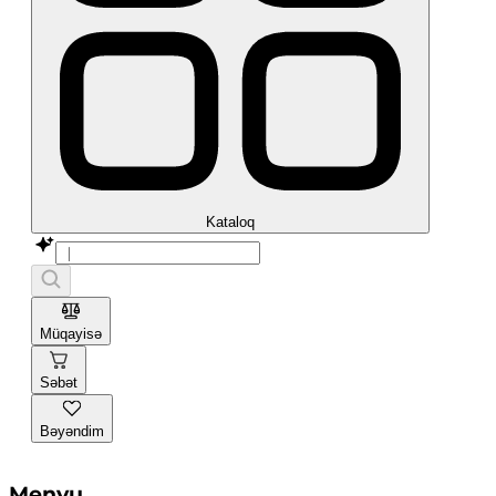
Kataloq
Müqayisə
Səbət
Bəyəndim
Menyu