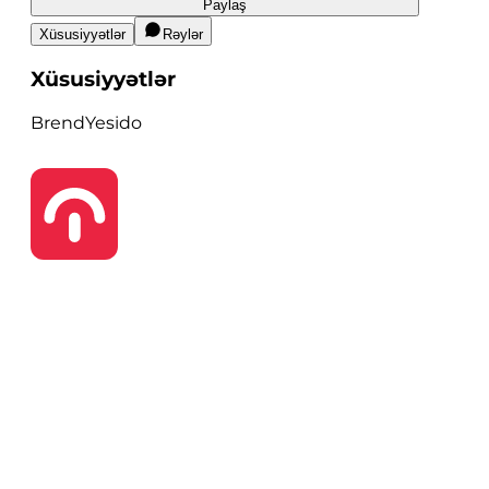
Paylaş
Xüsusiyyətlər
Rəylər
Xüsusiyyətlər
Brend
Yesido