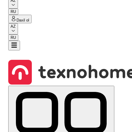
AZ
RU
Daxil ol
AZ
RU