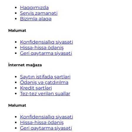
Haqqımızda
Servis zəmanəti
Bizimlə əlaqə
Məlumat
Konfidensiallıq siyasəti
Hissə-hissə ödəniş
Geri qaytarma siyasəti
İnternet mağaza
Saytın istifadə şərtləri
Ödəniş və çatdırılma
Kredit şərtləri
Tez-tez verilən suallar
Məlumat
Konfidensiallıq siyasəti
Hissə-hissə ödəniş
Geri qaytarma siyasəti