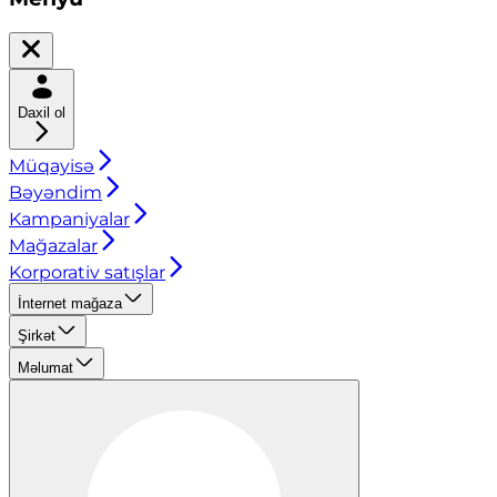
Daxil ol
Müqayisə
Bəyəndim
Kampaniyalar
Mağazalar
Korporativ satışlar
İnternet mağaza
Şirkət
Məlumat