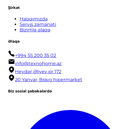
Şirkət
Haqqımızda
Servis zəmanəti
Bizimlə əlaqə
Əlaqə
+994 55 200 35 02
info@texnohome.az
Heydər Əliyev pr 172
20 Yanvar, Bravo hipermarket
Biz sosial şəbəkələrdə