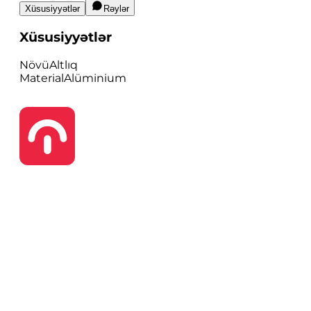
Xüsusiyyətlər
Rəylər
Xüsusiyyətlər
Növü
Altlıq
Material
Alüminium