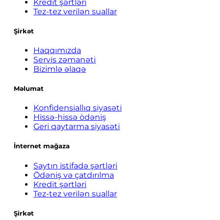
Kredit şərtləri
Tez-tez verilən suallar
Şirkət
Haqqımızda
Servis zəmanəti
Bizimlə əlaqə
Məlumat
Konfidensiallıq siyasəti
Hissə-hissə ödəniş
Geri qaytarma siyasəti
İnternet mağaza
Saytın istifadə şərtləri
Ödəniş və çatdırılma
Kredit şərtləri
Tez-tez verilən suallar
Şirkət