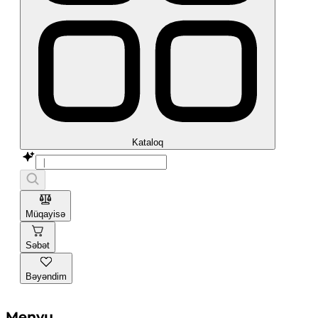
Kataloq
Müqayisə
Səbət
Bəyəndim
Menyu