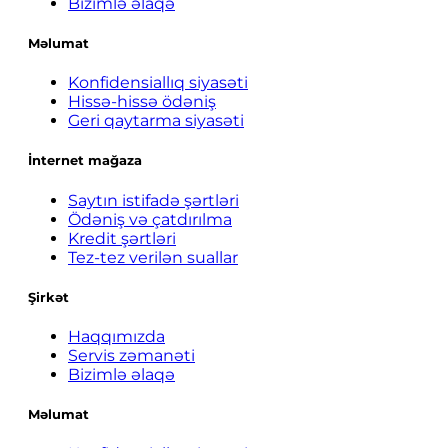
Bizimlə əlaqə
Məlumat
Konfidensiallıq siyasəti
Hissə-hissə ödəniş
Geri qaytarma siyasəti
İnternet mağaza
Saytın istifadə şərtləri
Ödəniş və çatdırılma
Kredit şərtləri
Tez-tez verilən suallar
Şirkət
Haqqımızda
Servis zəmanəti
Bizimlə əlaqə
Məlumat