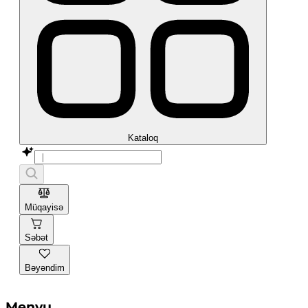
Kataloq
Müqayisə
Səbət
Bəyəndim
Menyu