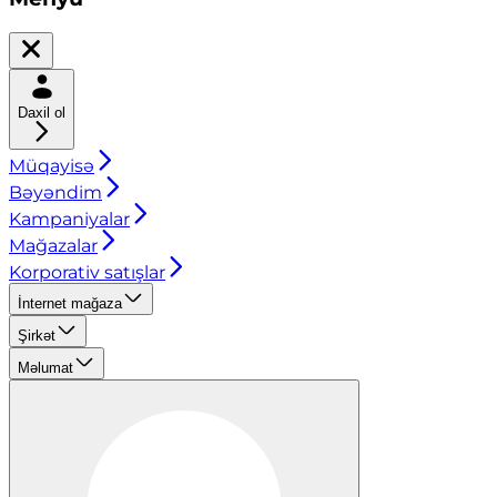
Daxil ol
Müqayisə
Bəyəndim
Kampaniyalar
Mağazalar
Korporativ satışlar
İnternet mağaza
Şirkət
Məlumat