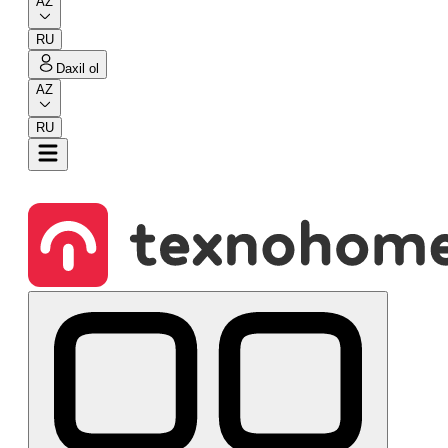
AZ
RU
Daxil ol
AZ
RU