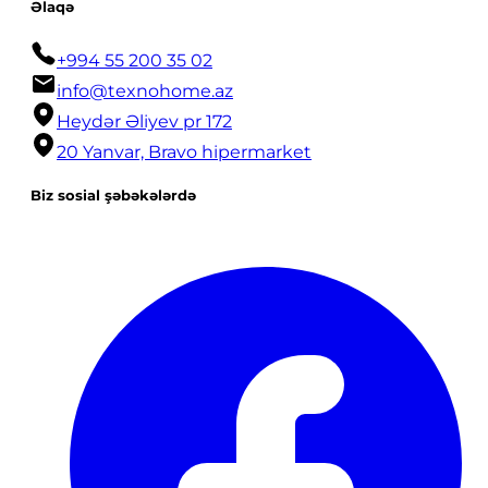
Əlaqə
+994 55 200 35 02
info@texnohome.az
Heydər Əliyev pr 172
20 Yanvar, Bravo hipermarket
Biz sosial şəbəkələrdə