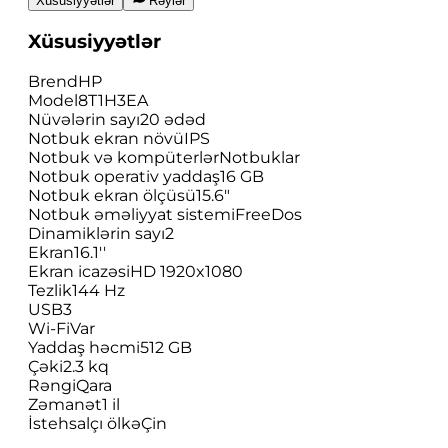
Xüsusiyyətlər
Rəylər
Xüsusiyyətlər
Brend
HP
Model
8T1H3EA
Nüvələrin sayı
20 ədəd
Notbuk ekran növü
IPS
Notbuk və kompüterlər
Notbuklar
Notbuk operativ yaddaş
16 GB
Notbuk ekran ölçüsü
15.6"
Notbuk əməliyyat sistemi
FreeDos
Dinamiklərin sayı
2
Ekran
16.1''
Ekran icazəsi
HD 1920x1080
Tezlik
144 Hz
USB
3
Wi-Fi
Var
Yaddaş həcmi
512 GB
Çəki
2.3 kq
Rəngi
Qara
Zəmanət
1 il
İstehsalçı ölkə
Çin