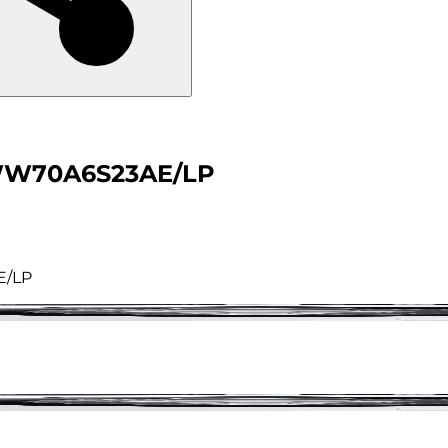
WW70A6S23AE/LP
E/LP