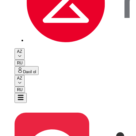
AZ
RU
Daxil ol
AZ
RU