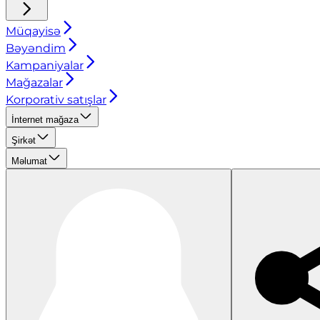
Müqayisə
Bəyəndim
Kampaniyalar
Mağazalar
Korporativ satışlar
İnternet mağaza
Şirkət
Məlumat