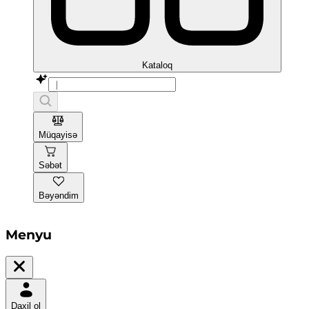
Kataloq
Müqayisə
Səbət
Bəyəndim
Menyu
Daxil ol