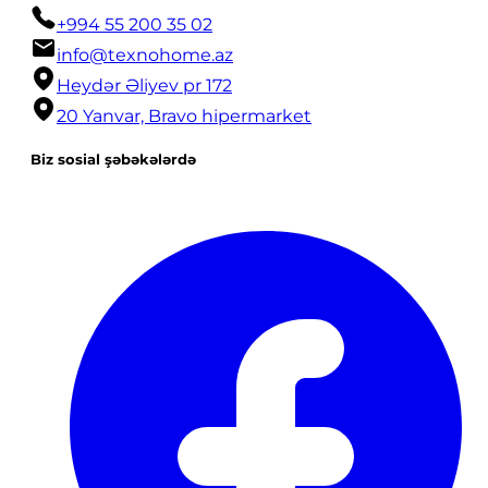
+994 55 200 35 02
info@texnohome.az
Heydər Əliyev pr 172
20 Yanvar, Bravo hipermarket
Biz sosial şəbəkələrdə