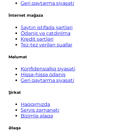
Geri qaytarma siyasəti
İnternet mağaza
Saytın istifadə şərtləri
Ödəniş və çatdırılma
Kredit şərtləri
Tez-tez verilən suallar
Məlumat
Konfidensiallıq siyasəti
Hissə-hissə ödəniş
Geri qaytarma siyasəti
Şirkət
Haqqımızda
Servis zəmanəti
Bizimlə əlaqə
Əlaqə