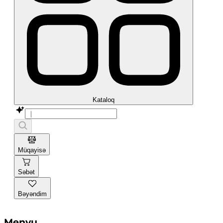
Kataloq
Müqayisə
Səbət
Bəyəndim
Menyu