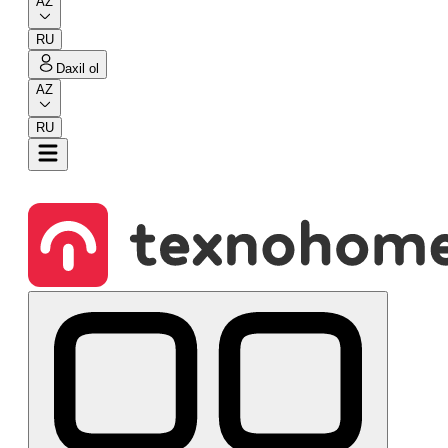
AZ
RU
Daxil ol
AZ
RU