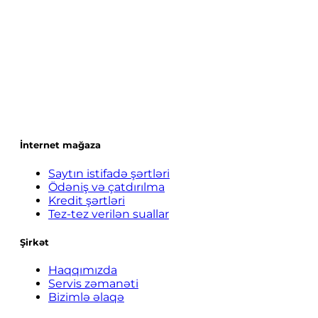
İnternet mağaza
Saytın istifadə şərtləri
Ödəniş və çatdırılma
Kredit şərtləri
Tez-tez verilən suallar
Şirkət
Haqqımızda
Servis zəmanəti
Bizimlə əlaqə