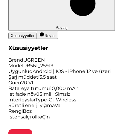
Paylaş
Xüsusiyyətlər
Rəylər
Xüsusiyyətlər
Brend
UGREEN
Model
PB561_25919
Uyğunluq
Android | IOS - iPhone 12 və üzəri
Şarj müddəti
3.5 saat
Gücü
20 Vt
Batareya tutumu
10,000 mAh
İstifadə növü
Simli | Simsiz
İnterfeyslər
Type-C | Wireless
Sürətli enerji yığma
Var
Rəngi
Boz
İstehsalçı ölkə
Çin