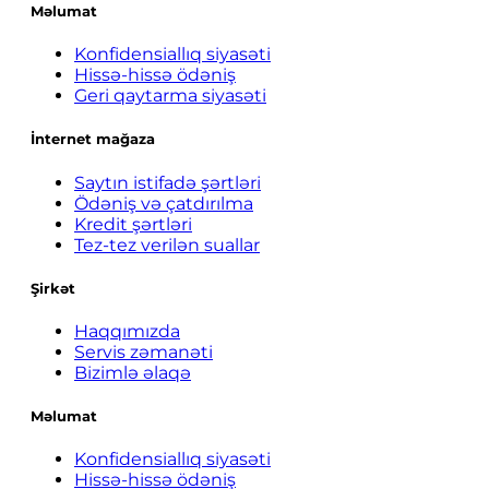
Məlumat
Konfidensiallıq siyasəti
Hissə-hissə ödəniş
Geri qaytarma siyasəti
İnternet mağaza
Saytın istifadə şərtləri
Ödəniş və çatdırılma
Kredit şərtləri
Tez-tez verilən suallar
Şirkət
Haqqımızda
Servis zəmanəti
Bizimlə əlaqə
Məlumat
Konfidensiallıq siyasəti
Hissə-hissə ödəniş