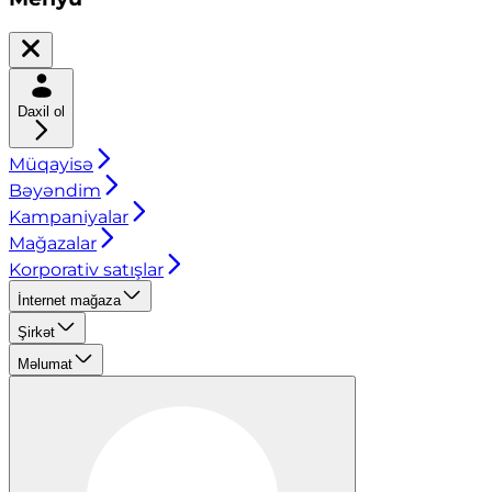
Daxil ol
Müqayisə
Bəyəndim
Kampaniyalar
Mağazalar
Korporativ satışlar
İnternet mağaza
Şirkət
Məlumat