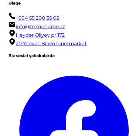
Əlaqə
+994 55 200 35 02
info@texnohome.az
Heydər Əliyev pr 172
20 Yanvar, Bravo hipermarket
Biz sosial şəbəkələrdə