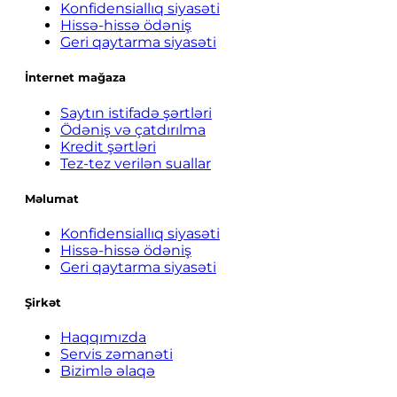
Konfidensiallıq siyasəti
Hissə-hissə ödəniş
Geri qaytarma siyasəti
İnternet mağaza
Saytın istifadə şərtləri
Ödəniş və çatdırılma
Kredit şərtləri
Tez-tez verilən suallar
Məlumat
Konfidensiallıq siyasəti
Hissə-hissə ödəniş
Geri qaytarma siyasəti
Şirkət
Haqqımızda
Servis zəmanəti
Bizimlə əlaqə