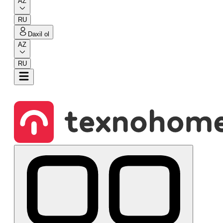
AZ
RU
Daxil ol
AZ
RU