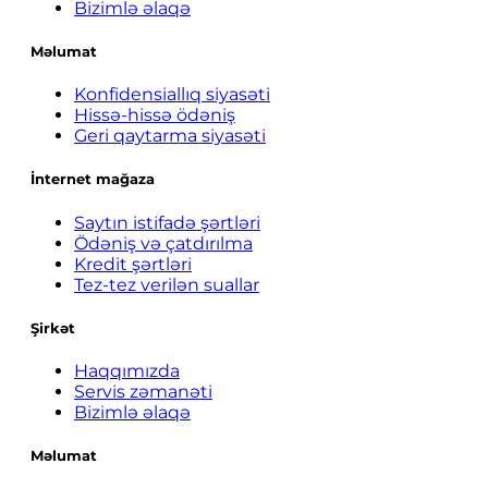
Bizimlə əlaqə
Məlumat
Konfidensiallıq siyasəti
Hissə-hissə ödəniş
Geri qaytarma siyasəti
İnternet mağaza
Saytın istifadə şərtləri
Ödəniş və çatdırılma
Kredit şərtləri
Tez-tez verilən suallar
Şirkət
Haqqımızda
Servis zəmanəti
Bizimlə əlaqə
Məlumat