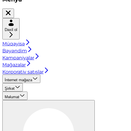
Daxil ol
Müqayisə
Bəyəndim
Kampaniyalar
Mağazalar
Korporativ satışlar
İnternet mağaza
Şirkət
Məlumat