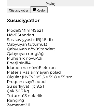
Paylaş
Xüsusiyyətlər
Rəylər
Xüsusiyyətlər
Model
SMI4IMS62T
Növü
Standart
Səs səviyyəsi (dB)
48 db
Qabyuyan tutumu
13
Qabyuyan növü
Standart
Qabyuyan rəngi
Ağ
Mühərrik növü
Adi
Enerji sinifi
A+
İdarəetmə növü
Elektron
Material
Paslanmayan polad
Ölçülər (HxExD)
81,5 × 59,8 × 55 sm
Proqram sayı
7 ədəd
Su sərfiyyatı (lt)
9.5 l
Çəki
36.3 kq
Tutumu
13 nəfərlik
Rəngi
Ağ
Zəmanət
2 il