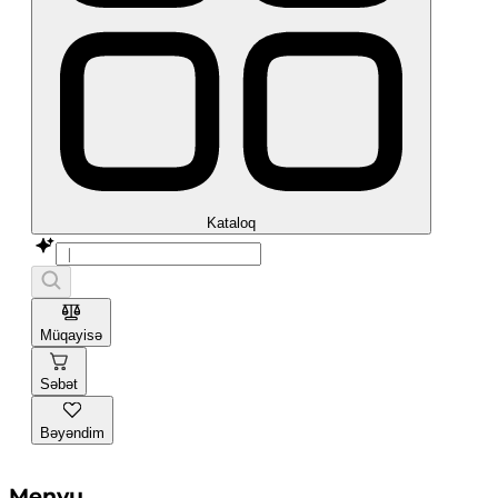
Kataloq
Müqayisə
Səbət
Bəyəndim
Menyu