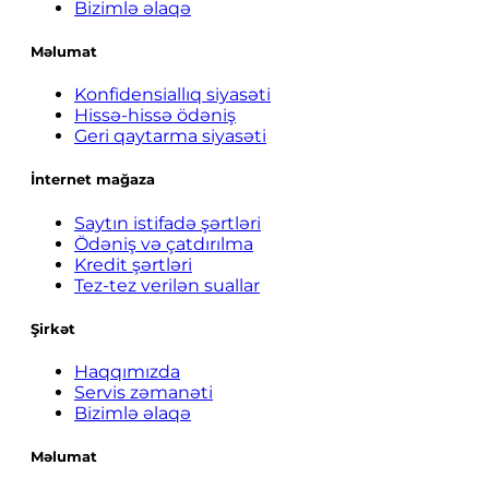
Bizimlə əlaqə
Məlumat
Konfidensiallıq siyasəti
Hissə-hissə ödəniş
Geri qaytarma siyasəti
İnternet mağaza
Saytın istifadə şərtləri
Ödəniş və çatdırılma
Kredit şərtləri
Tez-tez verilən suallar
Şirkət
Haqqımızda
Servis zəmanəti
Bizimlə əlaqə
Məlumat