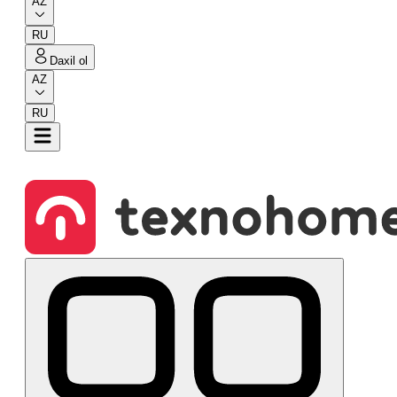
AZ
RU
Daxil ol
AZ
RU