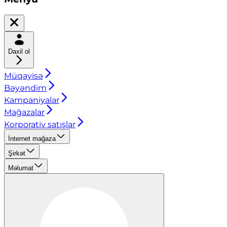
Daxil ol
Müqayisə
Bəyəndim
Kampaniyalar
Mağazalar
Korporativ satışlar
İnternet mağaza
Şirkət
Məlumat