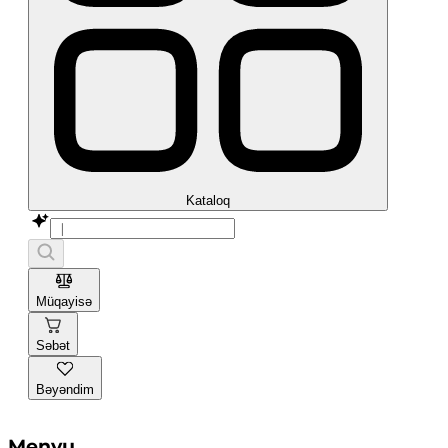
Kataloq
Müqayisə
Səbət
Bəyəndim
Menyu