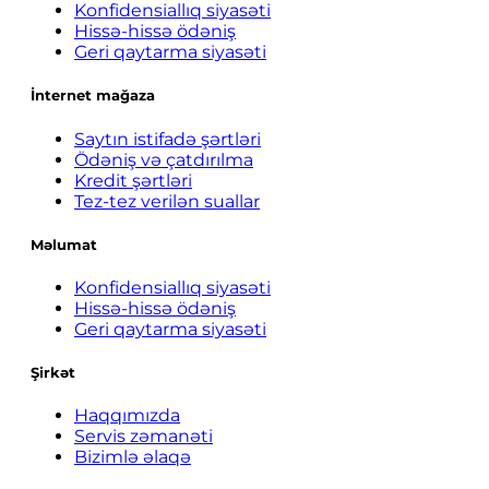
Konfidensiallıq siyasəti
Hissə-hissə ödəniş
Geri qaytarma siyasəti
İnternet mağaza
Saytın istifadə şərtləri
Ödəniş və çatdırılma
Kredit şərtləri
Tez-tez verilən suallar
Məlumat
Konfidensiallıq siyasəti
Hissə-hissə ödəniş
Geri qaytarma siyasəti
Şirkət
Haqqımızda
Servis zəmanəti
Bizimlə əlaqə