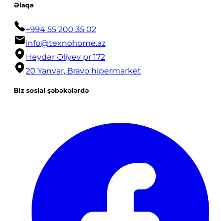
Əlaqə
+994 55 200 35 02
info@texnohome.az
Heydər Əliyev pr 172
20 Yanvar, Bravo hipermarket
Biz sosial şəbəkələrdə