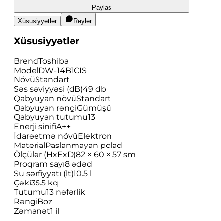
Paylaş
Xüsusiyyətlər
Rəylər
Xüsusiyyətlər
Brend
Toshiba
Model
DW-14B1CIS
Növü
Standart
Səs səviyyəsi (dB)
49 db
Qabyuyan növü
Standart
Qabyuyan rəngi
Gümüşü
Qabyuyan tutumu
13
Enerji sinifi
A++
İdarəetmə növü
Elektron
Material
Paslanmayan polad
Ölçülər (HxExD)
82 × 60 × 57 sm
Proqram sayı
8 ədəd
Su sərfiyyatı (lt)
10.5 l
Çəki
35.5 kq
Tutumu
13 nəfərlik
Rəngi
Boz
Zəmanət
1 il