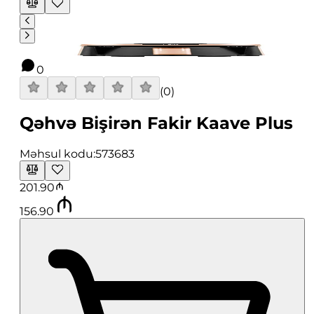
0
(
0
)
Qəhvə Bişirən Fakir Kaave Plus
Məhsul kodu:
573683
201.90
156.90