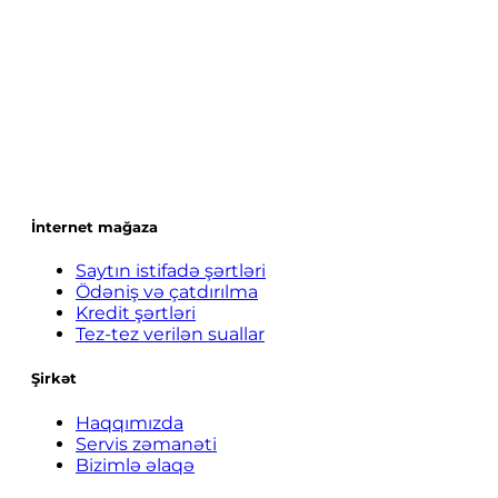
İnternet mağaza
Saytın istifadə şərtləri
Ödəniş və çatdırılma
Kredit şərtləri
Tez-tez verilən suallar
Şirkət
Haqqımızda
Servis zəmanəti
Bizimlə əlaqə