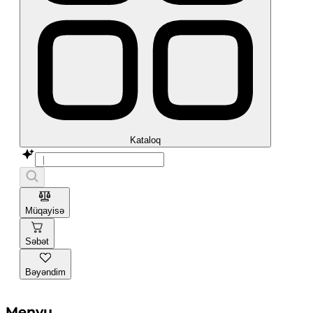
Kataloq
Müqayisə
Səbət
Bəyəndim
Menyu