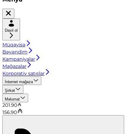
Daxil ol
Müqayisə
Bəyəndim
Kampaniyalar
Mağazalar
Korporativ satışlar
İnternet mağaza
Şirkət
Məlumat
201.90
156.90