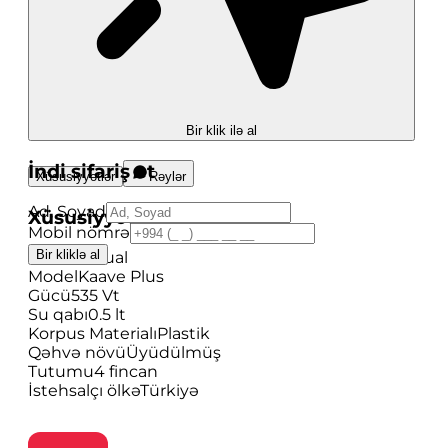
Bir klik ilə al
İndi sifariş et
Xüsusiyyətlər
Rəylər
Ad, Soyad
Xüsusiyyətlər
Mobil nömrə
Bir kliklə al
İdarə
Manual
Model
Kaave Plus
Gücü
535 Vt
Su qabı
0.5 lt
Korpus Materialı
Plastik
Qəhvə növü
Üyüdülmüş
Tutumu
4 fincan
İstehsalçı ölkə
Türkiyə