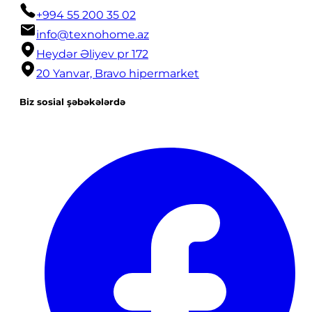
+994 55 200 35 02
info@texnohome.az
Heydər Əliyev pr 172
20 Yanvar, Bravo hipermarket
Biz sosial şəbəkələrdə