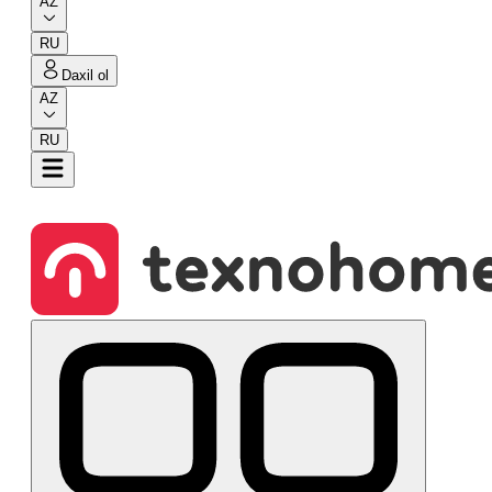
AZ
RU
Daxil ol
AZ
RU