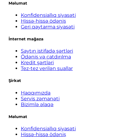
Məlumat
Konfidensiallıq siyasəti
Hissə-hissə ödəniş
Geri qaytarma siyasəti
İnternet mağaza
Saytın istifadə şərtləri
Ödəniş və çatdırılma
Kredit şərtləri
Tez-tez verilən suallar
Şirkət
Haqqımızda
Servis zəmanəti
Bizimlə əlaqə
Məlumat
Konfidensiallıq siyasəti
Hissə-hissə ödəniş