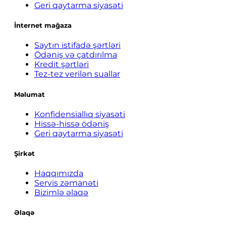
Geri qaytarma siyasəti
İnternet mağaza
Saytın istifadə şərtləri
Ödəniş və çatdırılma
Kredit şərtləri
Tez-tez verilən suallar
Məlumat
Konfidensiallıq siyasəti
Hissə-hissə ödəniş
Geri qaytarma siyasəti
Şirkət
Haqqımızda
Servis zəmanəti
Bizimlə əlaqə
Əlaqə