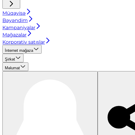
Müqayisə
Bəyəndim
Kampaniyalar
Mağazalar
Korporativ satışlar
İnternet mağaza
Şirkət
Məlumat