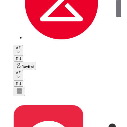
AZ
RU
Daxil ol
AZ
RU