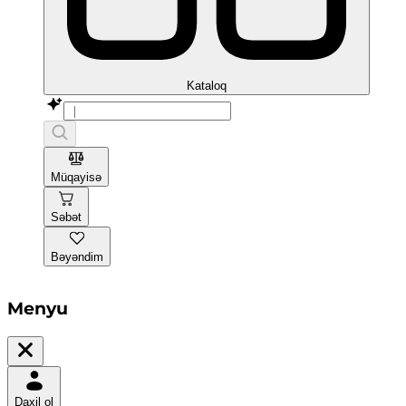
Kataloq
Müqayisə
Səbət
Bəyəndim
Menyu
Daxil ol