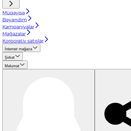
Müqayisə
Bəyəndim
Kampaniyalar
Mağazalar
Korporativ satışlar
İnternet mağaza
Şirkət
Məlumat