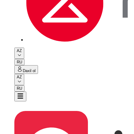
AZ
RU
Daxil ol
AZ
RU