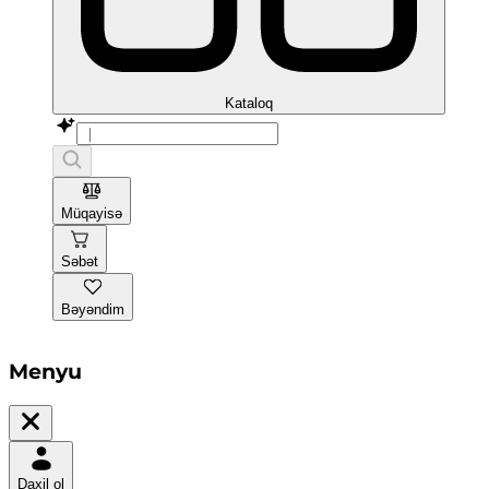
Kataloq
Müqayisə
Səbət
Bəyəndim
Menyu
Daxil ol