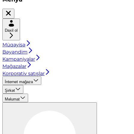
Daxil ol
Müqayisə
Bəyəndim
Kampaniyalar
Mağazalar
Korporativ satışlar
İnternet mağaza
Şirkət
Məlumat