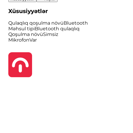
Xüsusiyyətlər
Qulaqlıq qoşulma növü
Bluetooth
Məhsul tipi
Bluetooth qulaqlıq
Qoşulma növü
Simsiz
Mikrofon
Var