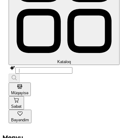
Kataloq
Müqayisə
Səbət
Bəyəndim
Menyu