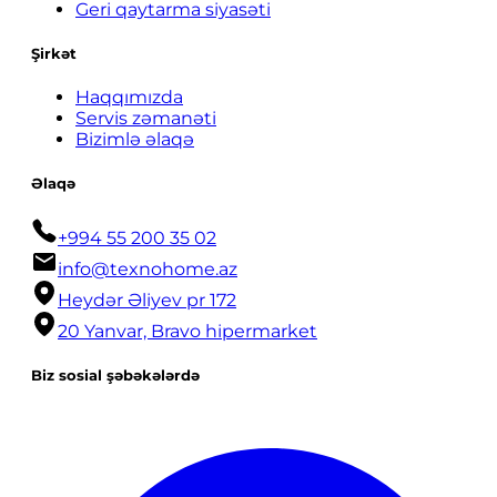
Geri qaytarma siyasəti
Şirkət
Haqqımızda
Servis zəmanəti
Bizimlə əlaqə
Əlaqə
+994 55 200 35 02
info@texnohome.az
Heydər Əliyev pr 172
20 Yanvar, Bravo hipermarket
Biz sosial şəbəkələrdə