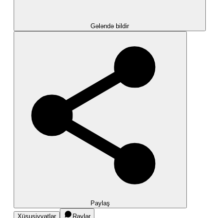
Gələndə bildir
Paylaş
Xüsusiyyətlər
Rəylər