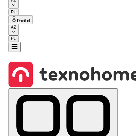
AZ
RU
Daxil ol
AZ
RU