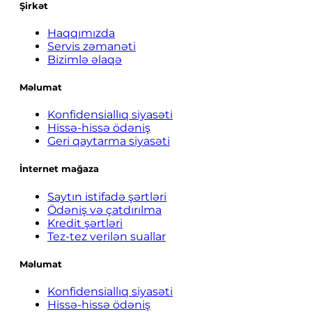
Şirkət
Haqqımızda
Servis zəmanəti
Bizimlə əlaqə
Məlumat
Konfidensiallıq siyasəti
Hissə-hissə ödəniş
Geri qaytarma siyasəti
İnternet mağaza
Saytın istifadə şərtləri
Ödəniş və çatdırılma
Kredit şərtləri
Tez-tez verilən suallar
Məlumat
Konfidensiallıq siyasəti
Hissə-hissə ödəniş