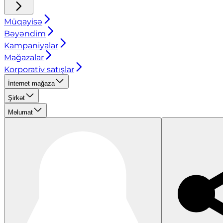
Müqayisə
Bəyəndim
Kampaniyalar
Mağazalar
Korporativ satışlar
İnternet mağaza
Şirkət
Məlumat