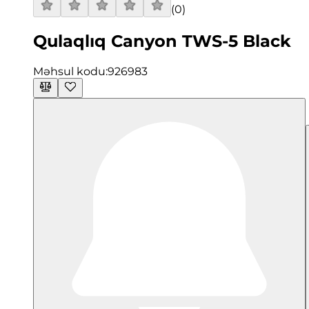
(
0
)
Qulaqlıq Canyon TWS-5 Black
Məhsul kodu:
926983