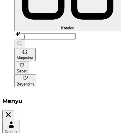
Kataloq
Müqayisə
Səbət
Bəyəndim
Menyu
Daxil ol