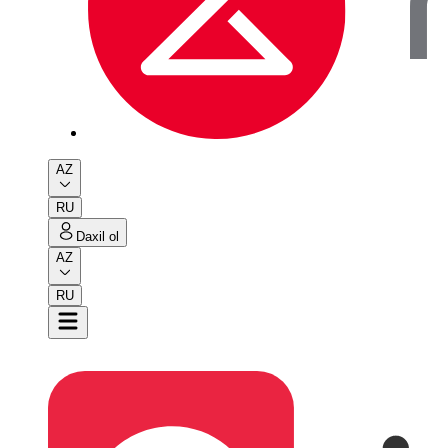
AZ
RU
Daxil ol
AZ
RU