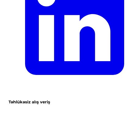
Təhlükəsiz alış veriş