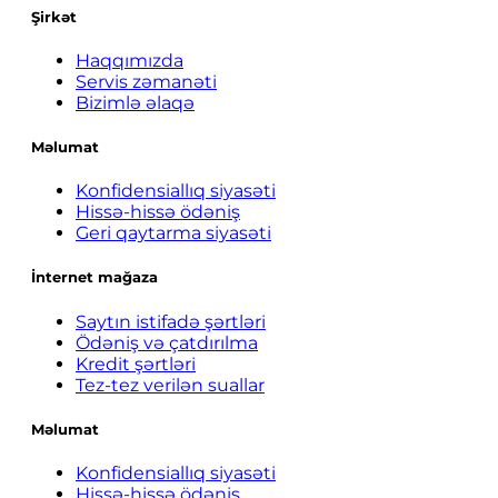
Şirkət
Haqqımızda
Servis zəmanəti
Bizimlə əlaqə
Məlumat
Konfidensiallıq siyasəti
Hissə-hissə ödəniş
Geri qaytarma siyasəti
İnternet mağaza
Saytın istifadə şərtləri
Ödəniş və çatdırılma
Kredit şərtləri
Tez-tez verilən suallar
Məlumat
Konfidensiallıq siyasəti
Hissə-hissə ödəniş