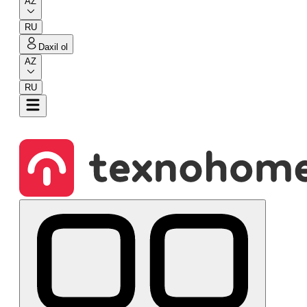
AZ
RU
Daxil ol
AZ
RU