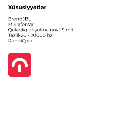
Xüsusiyyətlər
Brend
JBL
Mikrafon
Var
Qulaqlıq qoşulma növü
Simli
Tezlik
20 - 20000 hz
Rəngi
Qara