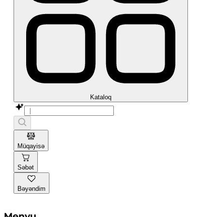
Kataloq
Müqayisə
Səbət
Bəyəndim
Menyu