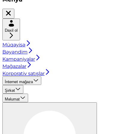
Daxil ol
Müqayisə
Bəyəndim
Kampaniyalar
Mağazalar
Korporativ satışlar
İnternet mağaza
Şirkət
Məlumat