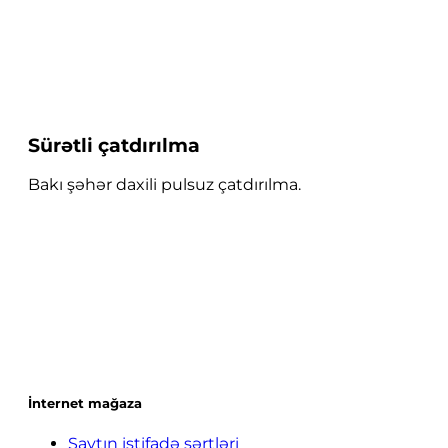
Sürətli çatdırılma
Bakı şəhər daxili pulsuz çatdırılma.
İnternet mağaza
Saytın istifadə şərtləri