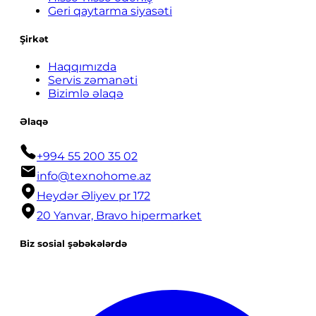
Geri qaytarma siyasəti
Şirkət
Haqqımızda
Servis zəmanəti
Bizimlə əlaqə
Əlaqə
+994 55 200 35 02
info@texnohome.az
Heydər Əliyev pr 172
20 Yanvar, Bravo hipermarket
Biz sosial şəbəkələrdə