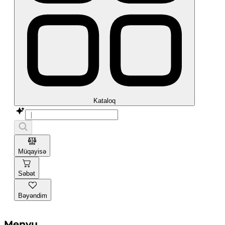
Kataloq
Müqayisə
Səbət
Bəyəndim
Menyu