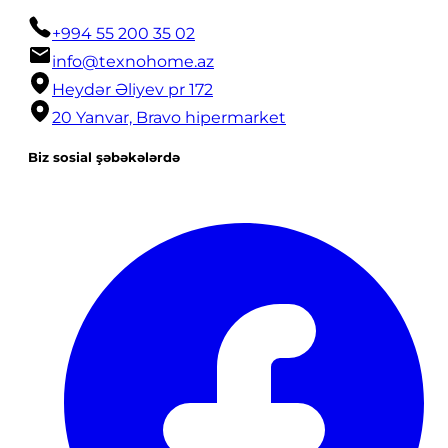
+994 55 200 35 02
info@texnohome.az
Heydər Əliyev pr 172
20 Yanvar, Bravo hipermarket
Biz sosial şəbəkələrdə