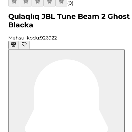
(
0
)
Qulaqlıq JBL Tune Beam 2 Ghost
Blacka
Məhsul kodu:
926922