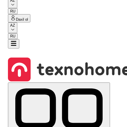
AZ
RU
Daxil ol
AZ
RU