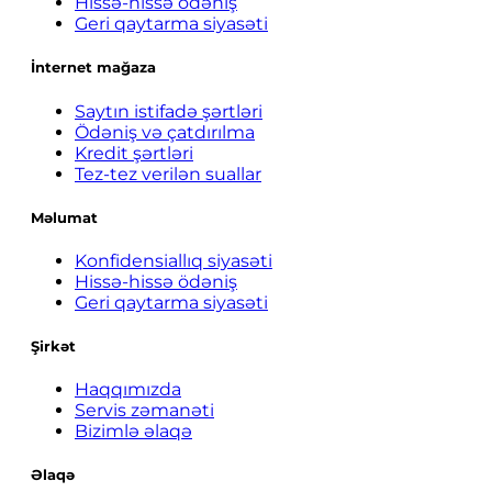
Hissə-hissə ödəniş
Geri qaytarma siyasəti
İnternet mağaza
Saytın istifadə şərtləri
Ödəniş və çatdırılma
Kredit şərtləri
Tez-tez verilən suallar
Məlumat
Konfidensiallıq siyasəti
Hissə-hissə ödəniş
Geri qaytarma siyasəti
Şirkət
Haqqımızda
Servis zəmanəti
Bizimlə əlaqə
Əlaqə