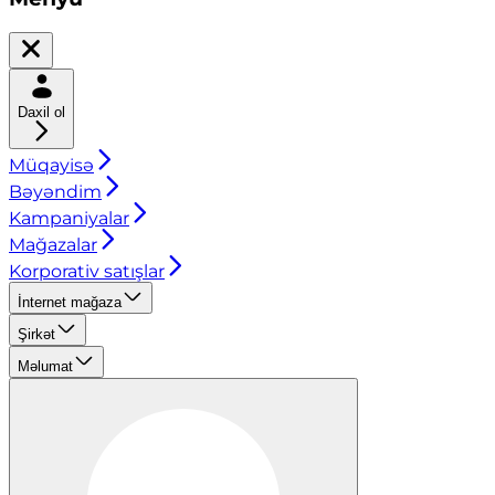
Daxil ol
Müqayisə
Bəyəndim
Kampaniyalar
Mağazalar
Korporativ satışlar
İnternet mağaza
Şirkət
Məlumat