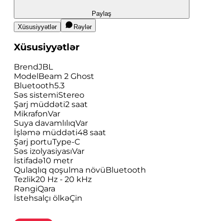
Paylaş
Xüsusiyyətlər
Rəylər
Xüsusiyyətlər
Brend
JBL
Model
Beam 2 Ghost
Bluetooth
5.3
Səs sistemi
Stereo
Şarj müddəti
2 saat
Mikrafon
Var
Suya davamlılıq
Var
İşləmə müddəti
48 saat
Şarj portu
Type-C
Səs izolyasiyası
Var
İstifadə
10 metr
Qulaqlıq qoşulma növü
Bluetooth
Tezlik
20 Hz - 20 kHz
Rəngi
Qara
İstehsalçı ölkə
Çin