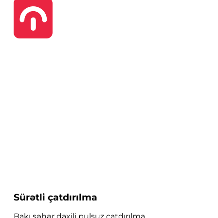
Sürətli çatdırılma
Bakı şəhər daxili pulsuz çatdırılma.