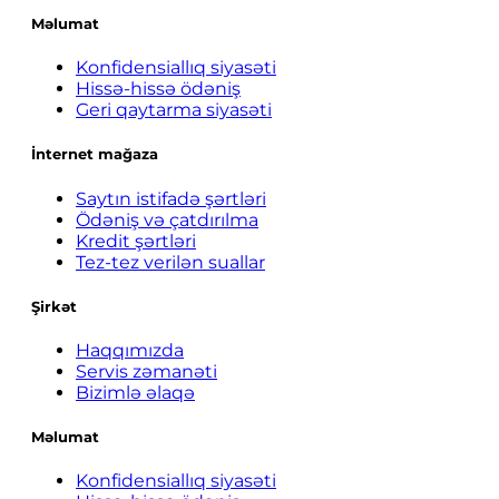
Məlumat
Konfidensiallıq siyasəti
Hissə-hissə ödəniş
Geri qaytarma siyasəti
İnternet mağaza
Saytın istifadə şərtləri
Ödəniş və çatdırılma
Kredit şərtləri
Tez-tez verilən suallar
Şirkət
Haqqımızda
Servis zəmanəti
Bizimlə əlaqə
Məlumat
Konfidensiallıq siyasəti