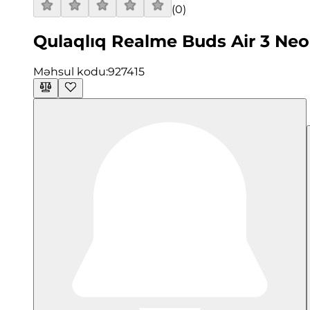
(
0
)
Qulaqlıq Realme Buds Air 3 Neo
Məhsul kodu:
927415