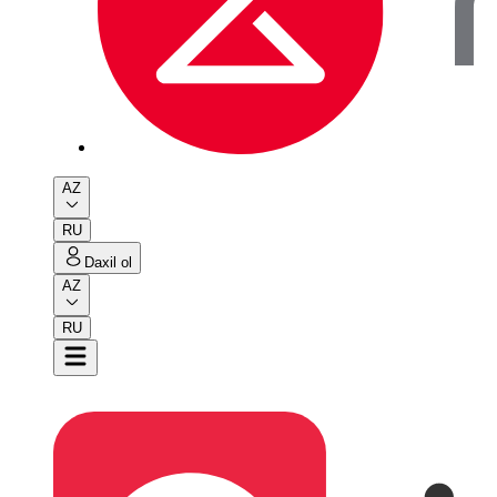
AZ
RU
Daxil ol
AZ
RU