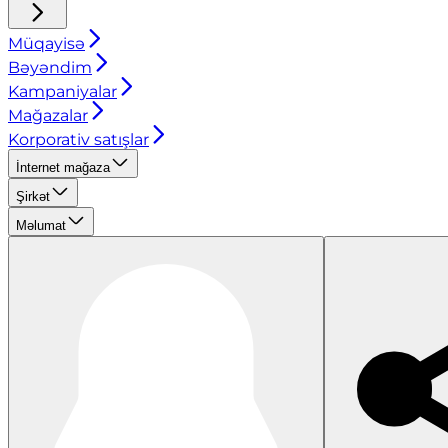
Müqayisə
Bəyəndim
Kampaniyalar
Mağazalar
Korporativ satışlar
İnternet mağaza
Şirkət
Məlumat