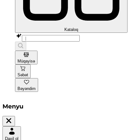
Kataloq
Müqayisə
Səbət
Bəyəndim
Menyu
Daxil ol