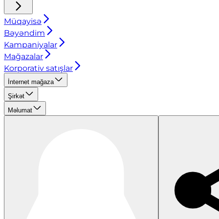
Müqayisə
Bəyəndim
Kampaniyalar
Mağazalar
Korporativ satışlar
İnternet mağaza
Şirkət
Məlumat