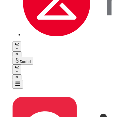
AZ
RU
Daxil ol
AZ
RU