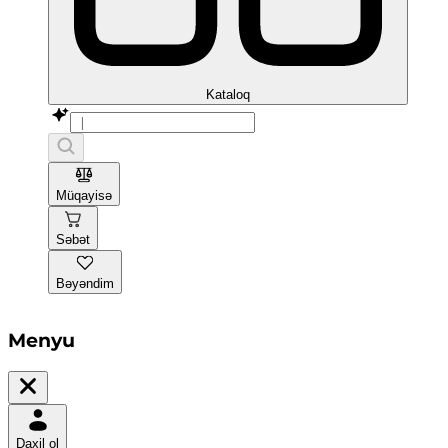
Kataloq
Müqayisə
Səbət
Bəyəndim
Menyu
Daxil ol