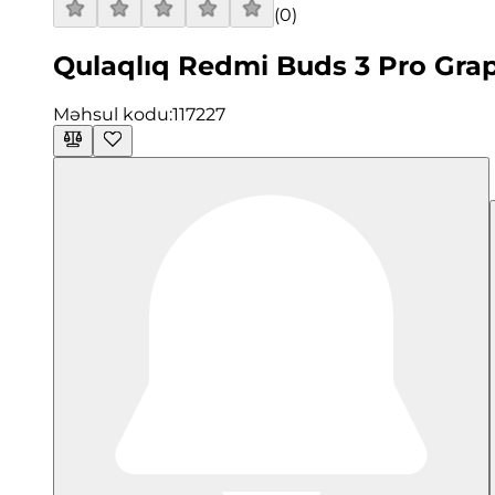
(
0
)
Qulaqlıq Redmi Buds 3 Pro Grap
Məhsul kodu:
117227