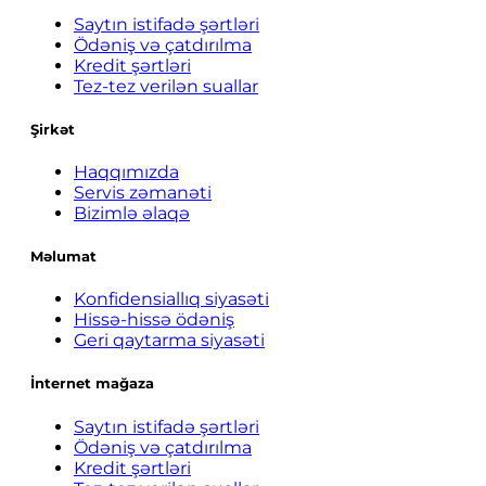
Saytın istifadə şərtləri
Ödəniş və çatdırılma
Kredit şərtləri
Tez-tez verilən suallar
Şirkət
Haqqımızda
Servis zəmanəti
Bizimlə əlaqə
Məlumat
Konfidensiallıq siyasəti
Hissə-hissə ödəniş
Geri qaytarma siyasəti
İnternet mağaza
Saytın istifadə şərtləri
Ödəniş və çatdırılma
Kredit şərtləri