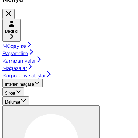
Daxil ol
Müqayisə
Bəyəndim
Kampaniyalar
Mağazalar
Korporativ satışlar
İnternet mağaza
Şirkət
Məlumat