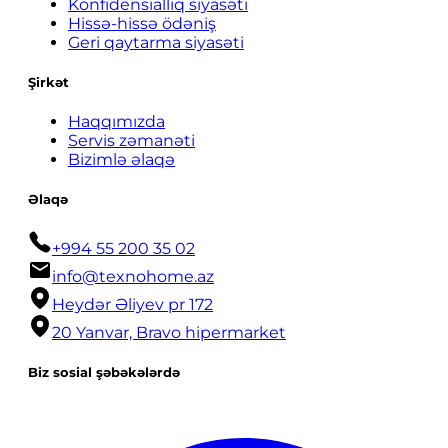
Konfidensiallıq siyasəti
Hissə-hissə ödəniş
Geri qaytarma siyasəti
Şirkət
Haqqımızda
Servis zəmanəti
Bizimlə əlaqə
Əlaqə
+994 55 200 35 02
info@texnohome.az
Heydər Əliyev pr 172
20 Yanvar, Bravo hipermarket
Biz sosial şəbəkələrdə