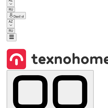
AZ
RU
Daxil ol
AZ
RU