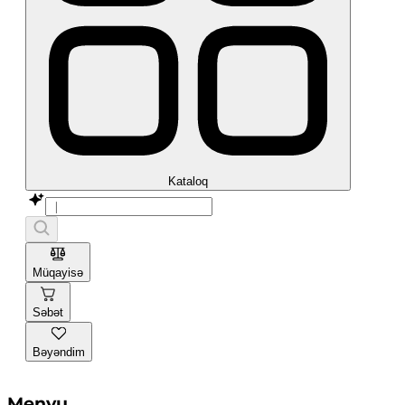
Kataloq
Müqayisə
Səbət
Bəyəndim
Menyu