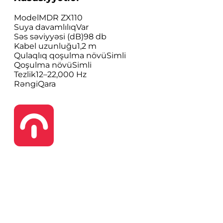
Model
MDR ZX110
Suya davamlılıq
Var
Səs səviyyəsi (dB)
98 db
Kabel uzunluğu
1,2 m
Qulaqlıq qoşulma növü
Simli
Qoşulma növü
Simli
Tezlik
12–22,000 Hz
Rəngi
Qara