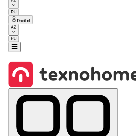
AZ
RU
Daxil ol
AZ
RU