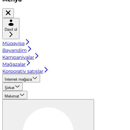
Daxil ol
Müqayisə
Bəyəndim
Kampaniyalar
Mağazalar
Korporativ satışlar
İnternet mağaza
Şirkət
Məlumat