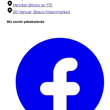
Heydər Əliyev pr 172
20 Yanvar, Bravo hipermarket
Biz sosial şəbəkələrdə