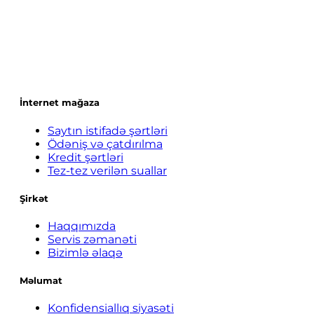
İnternet mağaza
Saytın istifadə şərtləri
Ödəniş və çatdırılma
Kredit şərtləri
Tez-tez verilən suallar
Şirkət
Haqqımızda
Servis zəmanəti
Bizimlə əlaqə
Məlumat
Konfidensiallıq siyasəti