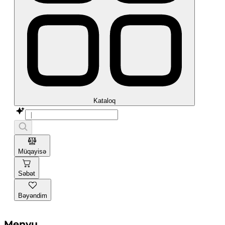
Kataloq
Müqayisə
Səbət
Bəyəndim
Menyu