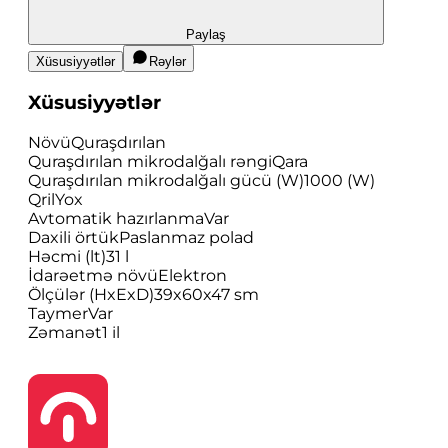
Paylaş
Xüsusiyyətlər
Rəylər
Xüsusiyyətlər
Növü
Quraşdırılan
Quraşdırılan mikrodalğalı rəngi
Qara
Quraşdırılan mikrodalğalı gücü (W)
1000 (W)
Qril
Yox
Avtomatik hazırlanma
Var
Daxili örtük
Paslanmaz polad
Həcmi (lt)
31 l
İdarəetmə növü
Elektron
Ölçülər (HxExD)
39x60x47 sm
Taymer
Var
Zəmanət
1 il