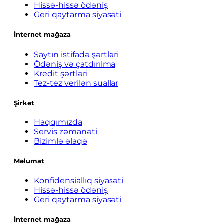
Hissə-hissə ödəniş
Geri qaytarma siyasəti
İnternet mağaza
Saytın istifadə şərtləri
Ödəniş və çatdırılma
Kredit şərtləri
Tez-tez verilən suallar
Şirkət
Haqqımızda
Servis zəmanəti
Bizimlə əlaqə
Məlumat
Konfidensiallıq siyasəti
Hissə-hissə ödəniş
Geri qaytarma siyasəti
İnternet mağaza