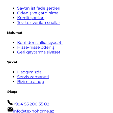
Saytın istifadə şərtləri
Ödəniş və çatdırılma
Kredit şərtləri
Tez-tez verilən suallar
Məlumat
Konfidensiallıq siyasəti
Hissə-hissə ödəniş
Geri qaytarma siyasəti
Şirkət
Haqqımızda
Servis zəmanəti
Bizimlə əlaqə
Əlaqə
+994 55 200 35 02
info@texnohome.az