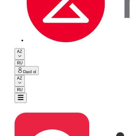
AZ
RU
Daxil ol
AZ
RU