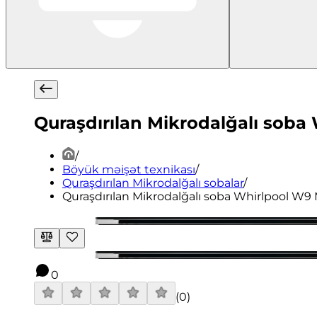
Quraşdırılan Mikrodalğalı sob
/
Böyük məişət texnikası
/
Quraşdırılan Mikrodalğalı sobalar
/
Quraşdırılan Mikrodalğalı soba Whirlpool W9
0
(
0
)