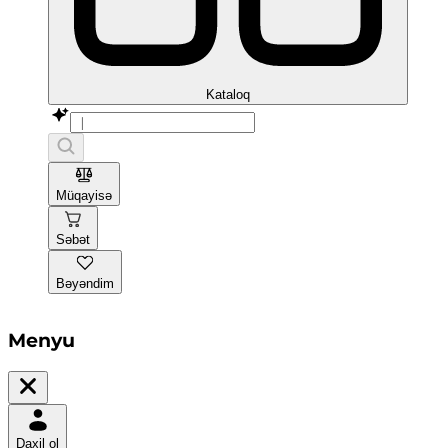
Kataloq
Müqayisə
Səbət
Bəyəndim
Menyu
Daxil ol