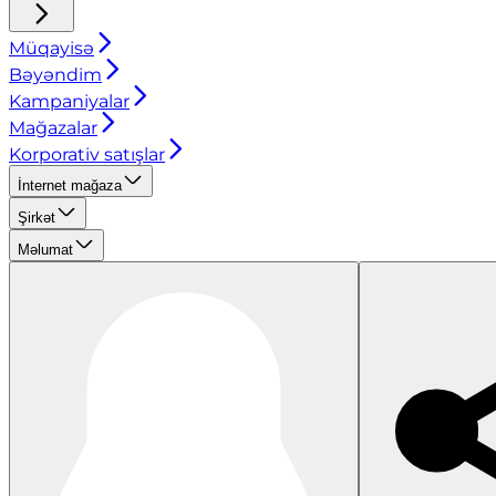
Müqayisə
Bəyəndim
Kampaniyalar
Mağazalar
Korporativ satışlar
İnternet mağaza
Şirkət
Məlumat