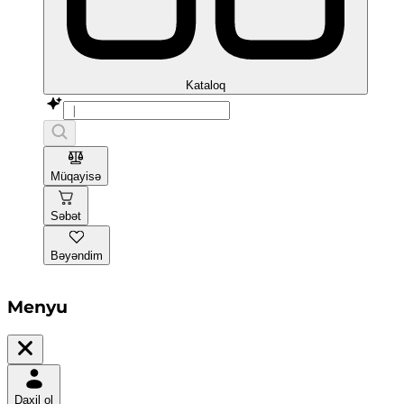
Kataloq
Müqayisə
Səbət
Bəyəndim
Menyu
Daxil ol