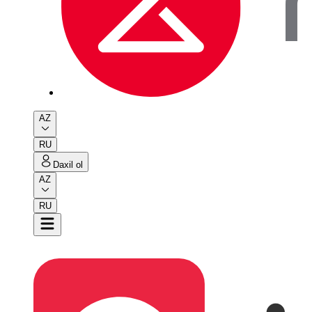
AZ
RU
Daxil ol
AZ
RU