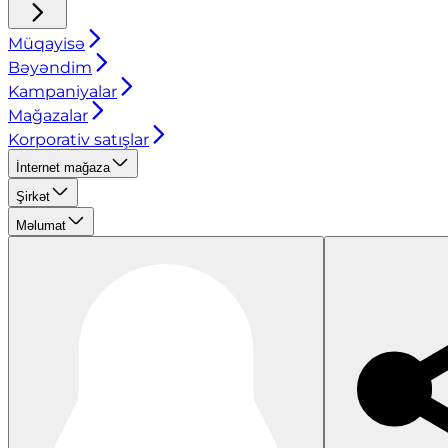
Müqayisə
Bəyəndim
Kampaniyalar
Mağazalar
Korporativ satışlar
İnternet mağaza
Şirkət
Məlumat