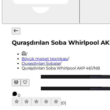
Quraşdırılan Soba Whirlpool A
/
Böyük məişət texnikası
/
Quraşdırılan Sobalar
/
Quraşdırılan Soba Whirlpool AKP 461/NB
0
(
0
)