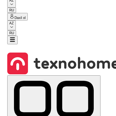
AZ
RU
Daxil ol
AZ
RU