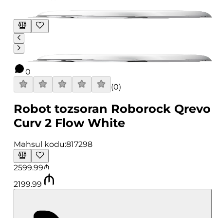
0
(
0
)
Robot tozsoran Roborock Qrevo
Curv 2 Flow White
Məhsul kodu:
817298
2599.99
2199.99