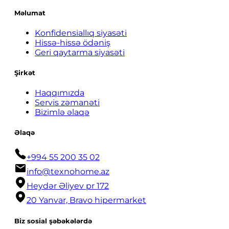
Məlumat
Konfidensiallıq siyasəti
Hissə-hissə ödəniş
Geri qaytarma siyasəti
Şirkət
Haqqımızda
Servis zəmanəti
Bizimlə əlaqə
Əlaqə
+994 55 200 35 02
info@texnohome.az
Heydər Əliyev pr 172
20 Yanvar, Bravo hipermarket
Biz sosial şəbəkələrdə