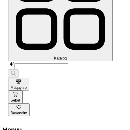
Kataloq
Müqayisə
Səbət
Bəyəndim
Menyu