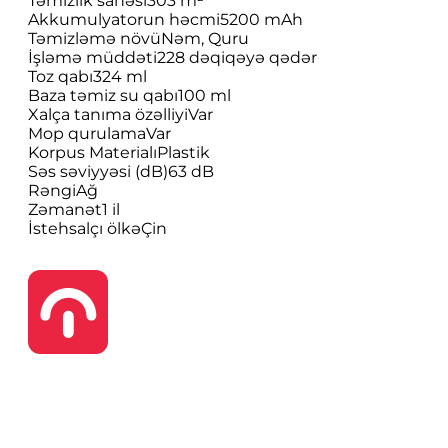
Təmizlik sahəsi
303 m²
Akkumulyatorun həcmi
5200 mAh
Təmizləmə növü
Nəm, Quru
İşləmə müddəti
228 dəqiqəyə qədər
Toz qabı
324 ml
Baza təmiz su qabı
100 ml
Xalça tanıma özəlliyi
Var
Mop qurulama
Var
Korpus Materialı
Plastik
Səs səviyyəsi (dB)
63 dB
Rəngi
Ağ
Zəmanət
1 il
İstehsalçı ölkə
Çin