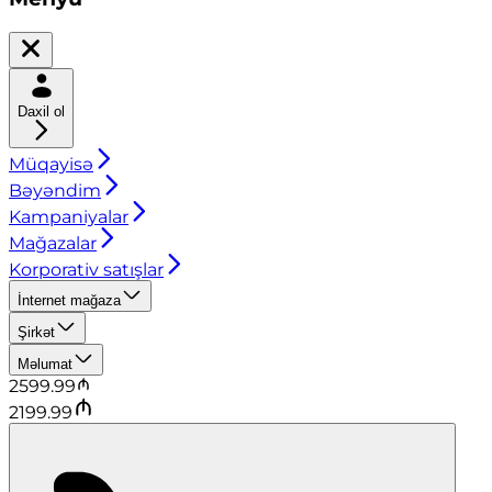
Daxil ol
Müqayisə
Bəyəndim
Kampaniyalar
Mağazalar
Korporativ satışlar
İnternet mağaza
Şirkət
Məlumat
2599.99
2199.99