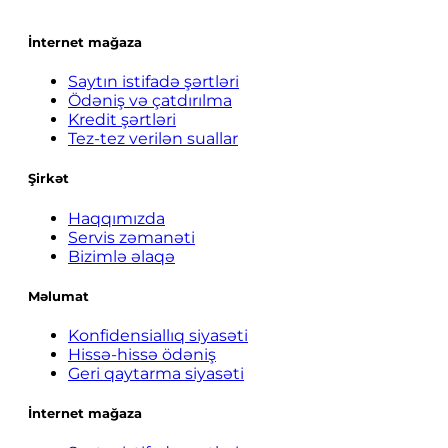
İnternet mağaza
Saytın istifadə şərtləri
Ödəniş və çatdırılma
Kredit şərtləri
Tez-tez verilən suallar
Şirkət
Haqqımızda
Servis zəmanəti
Bizimlə əlaqə
Məlumat
Konfidensiallıq siyasəti
Hissə-hissə ödəniş
Geri qaytarma siyasəti
İnternet mağaza