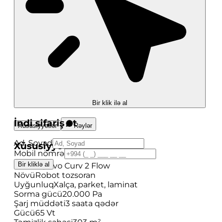
Bir klik ilə al
İndi sifariş et
Xüsusiyyətlər
Rəylər
Ad, Soyad
Xüsusiyyətlər
Mobil nömrə
Bir kliklə al
Model
Qrevo Curv 2 Flow
Növü
Robot tozsoran
Uyğunluq
Xalça, parket, laminat
Sorma gücü
20.000 Pa
Şarj müddəti
3 saata qədər
Gücü
65 Vt