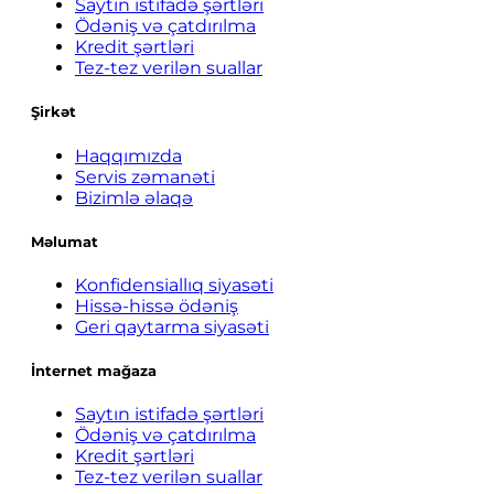
Saytın istifadə şərtləri
Ödəniş və çatdırılma
Kredit şərtləri
Tez-tez verilən suallar
Şirkət
Haqqımızda
Servis zəmanəti
Bizimlə əlaqə
Məlumat
Konfidensiallıq siyasəti
Hissə-hissə ödəniş
Geri qaytarma siyasəti
İnternet mağaza
Saytın istifadə şərtləri
Ödəniş və çatdırılma
Kredit şərtləri
Tez-tez verilən suallar