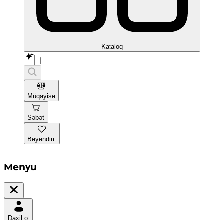
Kataloq
Müqayisə
Səbət
Bəyəndim
Menyu
Daxil ol