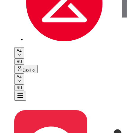
AZ
RU
Daxil ol
AZ
RU